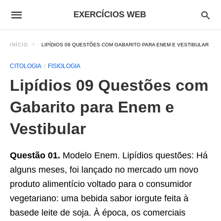
EXERCÍCIOS WEB
INÍCIO
LIPÍDIOS 09 QUESTÕES COM GABARITO PARA ENEM E VESTIBULAR
CITOLOGIA
FISIOLOGIA
Lipídios 09 Questões com
Gabarito para Enem e
Vestibular
Questão 01.
Modelo Enem. Lipídios questões: Há
alguns meses, foi lançado no mercado um novo
produto alimentício voltado para o consumidor
vegetariano: uma bebida sabor iorgute feita à
basede leite de soja. À época, os comerciais