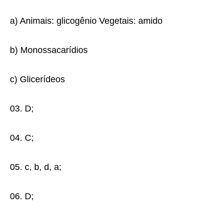
a) Animais: glicogênio Vegetais: amido
b) Monossacarídios
c) Glicerídeos
03. D;
04. C;
05. c, b, d, a;
06. D;