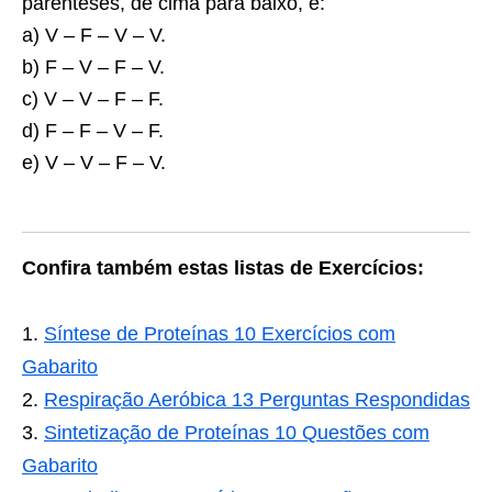
parênteses, de cima para baixo, é:
a) V – F – V – V.
b) F – V – F – V.
c) V – V – F – F.
d) F – F – V – F.
e) V – V – F – V.
Confira também estas listas de Exercícios:
Síntese de Proteínas 10 Exercícios com
Gabarito
Respiração Aeróbica 13 Perguntas Respondidas
Sintetização de Proteínas 10 Questões com
Gabarito