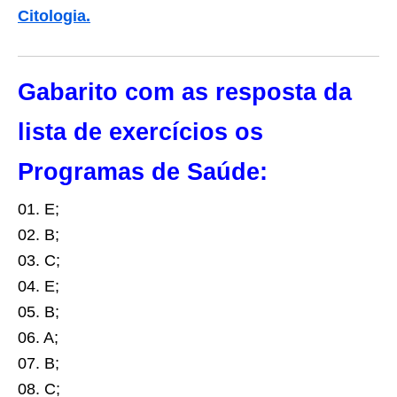
Citologia.
Gabarito com as resposta da
lista de exercícios os
Programas de Saúde:
01.
E;
02.
B;
03.
C;
04.
E;
05.
B;
06.
A;
07.
B;
08.
C;