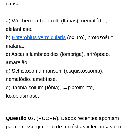
causa:
a) Wuchereria bancrofti (flárias), nematódio,
elefantíase.
b)
Enterobius vermicularis
(oxiúro), protozoário,
malária.
c) Ascaris lumbricoides (lombriga), artrópodo,
amarelão.
d) Schistosoma mansoni (esquistossoma),
nematódio, amebíase.
e) Taenia solium (tênia), →platelminto,
toxoplasmose.
Questão 07
. (PUCPR). Dados recentes apontam
para o ressurgimento de moléstias infecciosas em