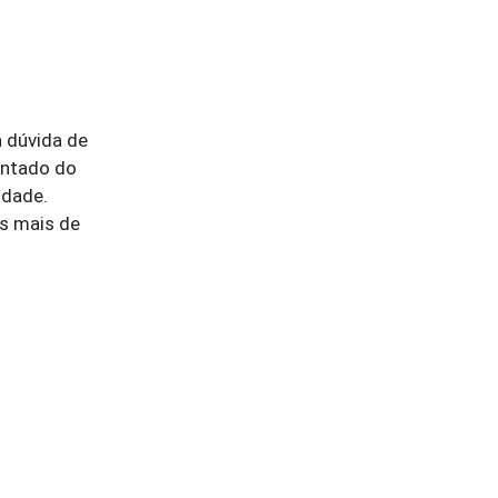
á dúvida de
entado do
idade.
ós mais de