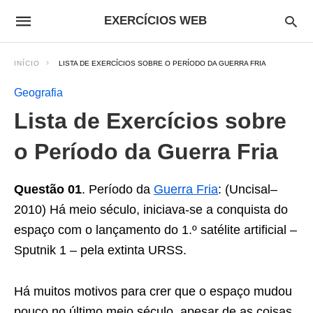
EXERCÍCIOS WEB
INÍCIO
LISTA DE EXERCÍCIOS SOBRE O PERÍODO DA GUERRA FRIA
Geografia
Lista de Exercícios sobre
o Período da Guerra Fria
Questão 01
. Período da
Guerra Fria
: (Uncisal–
2010) Há meio século, iniciava-se a conquista do
espaço com o lançamento do 1.º satélite artificial –
Sputnik 1 – pela extinta URSS.
Há muitos motivos para crer que o espaço mudou
pouco no último meio século, apesar de as coisas