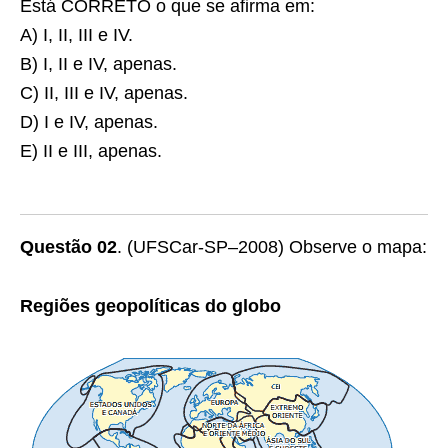
Está CORRETO o que se afirma em:
A) I, II, III e IV.
B) I, II e IV, apenas.
C) II, III e IV, apenas.
D) I e IV, apenas.
E) II e III, apenas.
Questão 02
. (UFSCar-SP–2008) Observe o mapa:
Regiões geopolíticas do globo