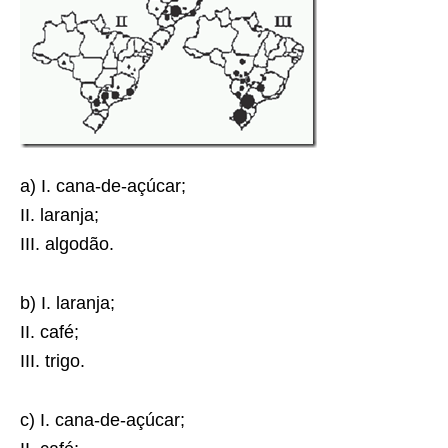
a) I. cana-de-açúcar;
II. laranja;
III. algodão.
b) I. laranja;
II. café;
III. trigo.
c) I. cana-de-açúcar;