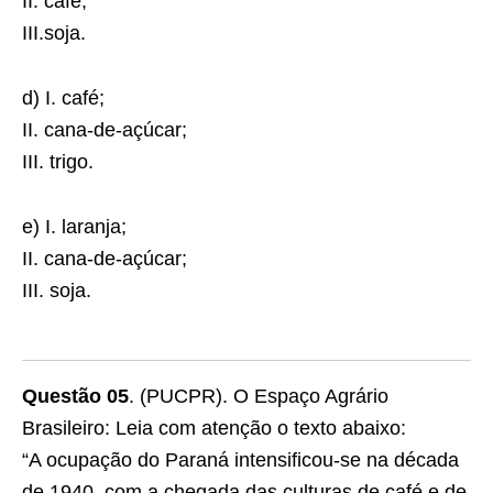
II. café;
III.soja.
d) I. café;
II. cana-de-açúcar;
III. trigo.
e) I. laranja;
II. cana-de-açúcar;
III. soja.
Questão 05
. (PUCPR). O Espaço Agrário
Brasileiro: Leia com atenção o texto abaixo:
“A ocupação do Paraná intensificou-se na década
de 1940, com a chegada das culturas de café e de