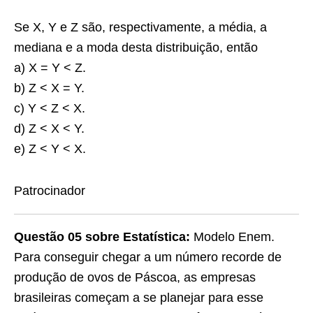
Se X, Y e Z são, respectivamente, a média, a
mediana e a moda desta distribuição, então
a) X = Y < Z.
b) Z < X = Y.
c) Y < Z < X.
d) Z < X < Y.
e) Z < Y < X.
Patrocinador
Questão 05
sobre Estatística:
Modelo Enem.
Para conseguir chegar a um número recorde de
produção de ovos de Páscoa, as empresas
brasileiras começam a se planejar para esse