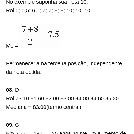
No exemplo suponha sua nota 10.
Rol 6; 6,5; 6,5; 7;
7; 8
; 8; 10; 10. 10
Me =
Permaneceria na terceira posição, independente
da nota obtida.
08
. D
Rol 73,10 81,60 82,00
83,00
84,00 84,60 85,30
Mediana = 83,00(termo central)
09
. C
Em 2005 – 1975 = 30 anos houve um aumento de