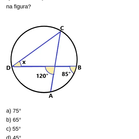
na figura?
a) 75°
b) 65°
c) 55°
d) 45°