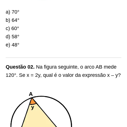
a) 70°
b) 64°
c) 60°
d) 58°
e) 48°
Questão 02.
Na figura seguinte, o arco AB mede
120°. Se x = 2y, qual é o valor da expressão x – y?