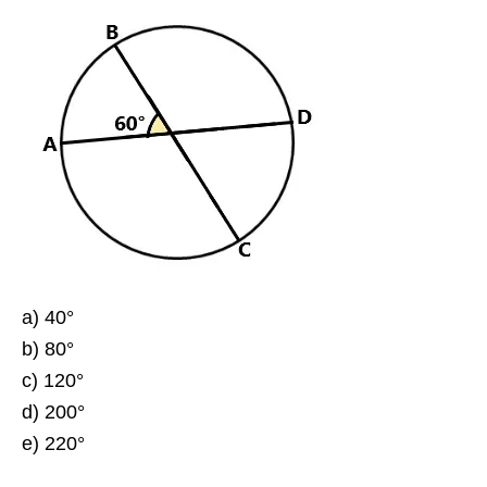
a) 40°
b) 80°
c) 120°
d) 200°
e) 220°