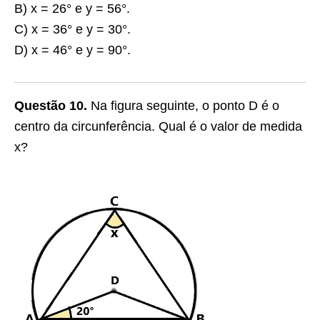
B) x = 26° e y = 56°.
C) x = 36° e y = 30°.
D) x = 46° e y = 90°.
Questão 10.
Na figura seguinte, o ponto D é o
centro da circunferência. Qual é o valor de medida
x?