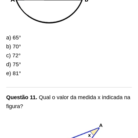
a) 65°
b) 70°
c) 72°
d) 75°
e) 81°
Questão 11.
Qual o valor da medida x indicada na
figura?