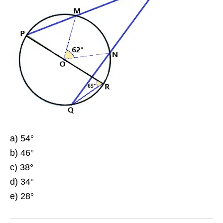
a) 54°
b) 46°
c) 38°
d) 34°
e) 28°