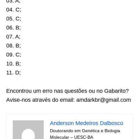
03. A;
04. C;
05. C;
06. B;
07. A;
08. B;
09. C;
10. B;
11. D;
Encontrou um erro nas questões ou no Gabarito?
Avise-nos através do email: amdarkbr@gmail.com
Anderson Medeiros Dalbosco
Doutorando em Genética e Biologia
Molecular – UESC-BA