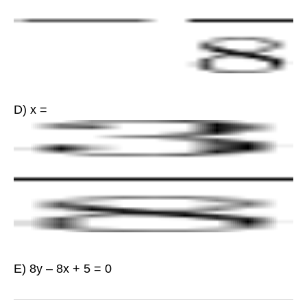
D) x =
E)
8y – 8x + 5 = 0