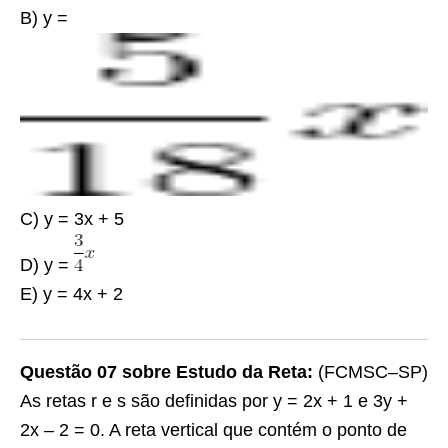
B) y =
C) y = 3x + 5
D) y =
E) y = 4x + 2
Questão 07 sobre Estudo da Reta:
(FCMSC–SP)
As retas
r
e
s
são definidas por y = 2x + 1 e 3y +
2x – 2 = 0. A reta vertical que contém o ponto de