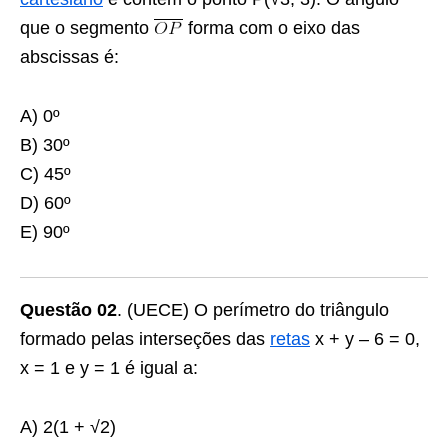
que o segmento
forma com o eixo das
abscissas é:
A) 0º
B) 30º
C) 45º
D) 60º
E) 90º
Questão 02
.
(UECE) O perímetro do triângulo
formado pelas interseções das
retas
x + y – 6 = 0,
x = 1 e y = 1 é igual a:
A) 2
(
1 + √
2
)