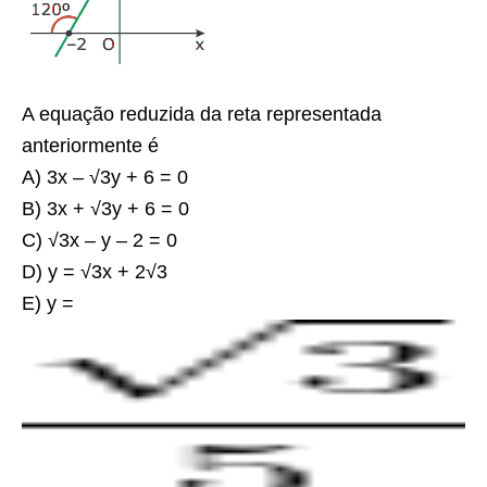
A equação reduzida da reta representada
anteriormente é
A) 3x – √
3
y + 6 = 0
B) 3x + √
3
y + 6 = 0
C) √
3
x – y – 2 = 0
D) y = √
3
x + 2√
3
E) y =