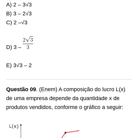
A) 2 – 3√
3
B) 3 – 2√
3
C) 2 –√
3
D) 3 –
E) 3√
3
– 2
Questão 09
. (Enem)
A composição do lucro L(x)
de uma empresa depende da quantidade
x
de
produtos vendidos, conforme o gráfico a seguir: