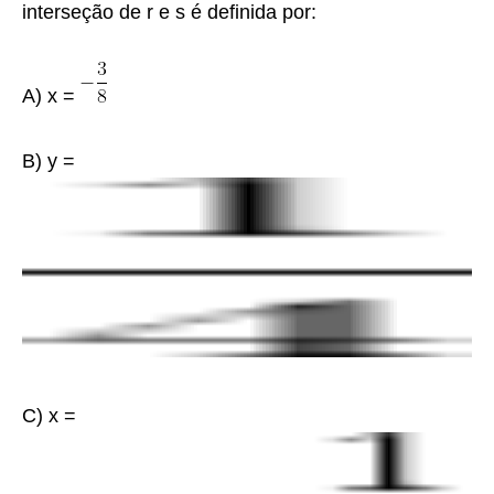
interseção de
r
e
s
é definida por:
A) x =
B) y =
C) x =