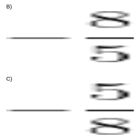
B)
C)