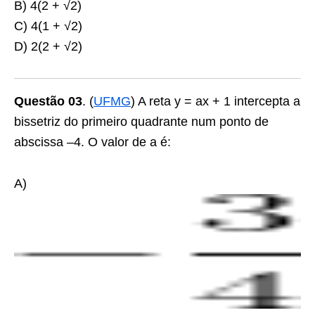
B) 4
(
2 + √
2
)
C) 4
(
1 + √
2
)
D) 2
(
2 + √
2
)
Questão 03
.
(
UFMG
) A reta y = ax + 1 intercepta a
bissetriz do primeiro quadrante num ponto de
abscissa –4. O valor de
a
é:
A)