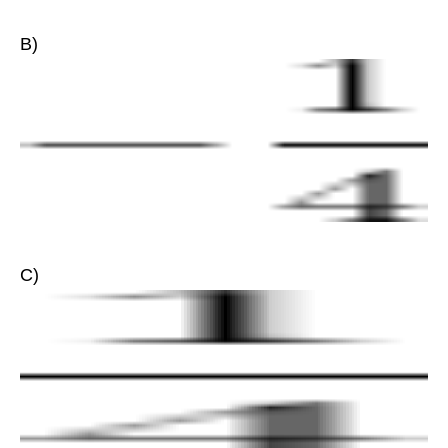
B)
C)