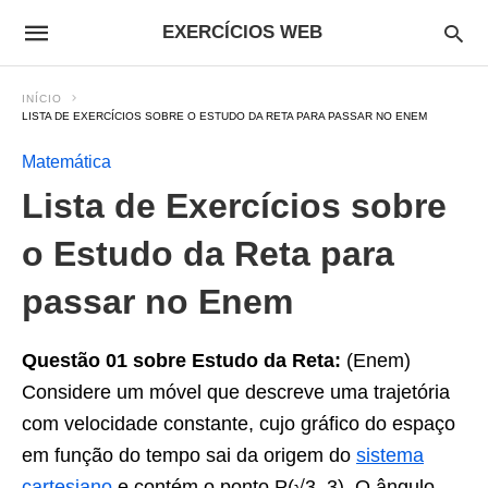
EXERCÍCIOS WEB
INÍCIO
LISTA DE EXERCÍCIOS SOBRE O ESTUDO DA RETA PARA PASSAR NO ENEM
Matemática
Lista de Exercícios sobre
o Estudo da Reta para
passar no Enem
Questão 01 sobre
Estudo da Reta:
(Enem)
Considere um móvel que descreve uma trajetória
com velocidade constante, cujo gráfico do espaço
em função do tempo sai da origem do
sistema
cartesiano
e contém o ponto P(√3, 3). O ângulo