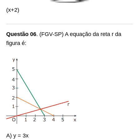
(x+2)
Questão 06
.
(FGV-SP) A equação da reta
r
da
figura é:
A) y = 3x