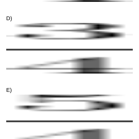
D)
E)