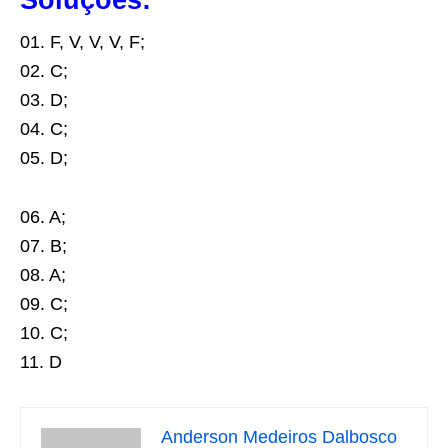
Soluções:
01. F, V, V, V, F;
02. C;
03. D;
04. C;
05. D;
06. A;
07. B;
08. A;
09. C;
10. C;
11. D
Anderson Medeiros Dalbosco