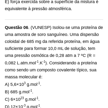
E) força exercida sobre a superfície da mistura é
equivalente à pressão atmosférica.
Questão 06
. (VUNESP) Isolou-se uma proteína de
uma amostra de soro sanguíneo. Uma dispersão
coloidal de 685 mg da referida proteína, em água
suficiente para formar 10,0 mL de solução, tem
uma pressão osmótica de 0,28 atm a 7 ºC (R =
-1
-1
0,082 L.atm.mol
.K
). Considerando a proteína
como sendo um composto covalente típico, sua
massa molecular é:
3
-1
A) 5,6×10
g.mol
.
-1
B) 685 g.mol
.
23
-1
C) 6×10
g.mol
.
-3
-1
D) 12×10
g.mol
.