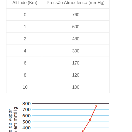
Altitude (Km)
Pressão Atmosférica (mmHg)
0
760
1
600
2
480
4
300
6
170
8
120
10
100