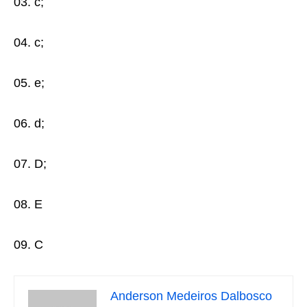
03. c;
04. c;
05. e;
06. d;
07. D;
08. E
09. C
Anderson Medeiros Dalbosco