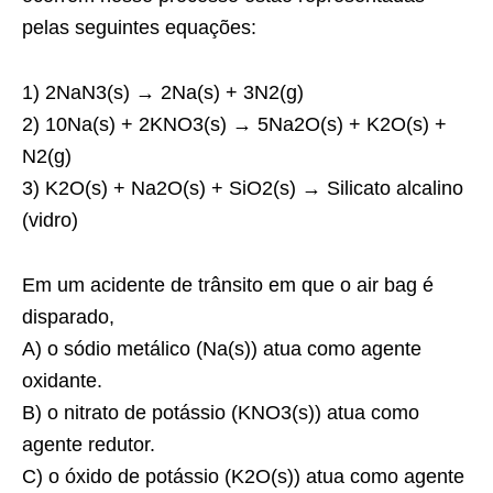
pelas seguintes equações:
1) 2NaN3(s) → 2Na(s) + 3N2(g)
2) 10Na(s) + 2KNO3(s) → 5Na2O(s) + K2O(s) +
N2(g)
3) K2O(s) + Na2O(s) + SiO2(s) → Silicato alcalino
(vidro)
Em um acidente de trânsito em que o air bag é
disparado,
A) o sódio metálico (Na(s)) atua como agente
oxidante.
B) o nitrato de potássio (KNO3(s)) atua como
agente redutor.
C) o óxido de potássio (K2O(s)) atua como agente