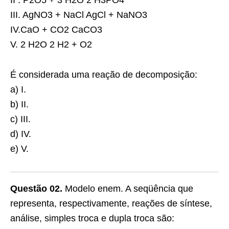
II . P2O5 + 3 H2O 2 H3PO4
III. AgNO3 + NaCl AgCl + NaNO3
IV.CaO + CO2 CaCO3
V. 2 H2O 2 H2 + O2
É considerada uma reação de decomposição:
a) I.
b) II.
c) III.
d) IV.
e) V.
Questão 02.
Modelo enem. A seqüência que
representa, respectivamente, reações de síntese,
análise, simples troca e dupla troca são: