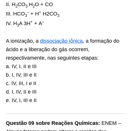
II. H
CO
H
O + CO
2
3
2
–
+
III. HCO
+ H
H2CO
3
3
+
–
IV. H
A 3H
+ A
3
A ionização, a
dissociação iônica
, a formação do
ácido e a liberação do gás ocorrem,
respectivamente, nas seguintes etapas:
a. IV, I, II e III
b. I, IV, III e II
c. IV, III, I e II
d. I, IV, II e III
e. IV, I, III e II
Questão 09 sobre Reações Químicas:
ENEM –