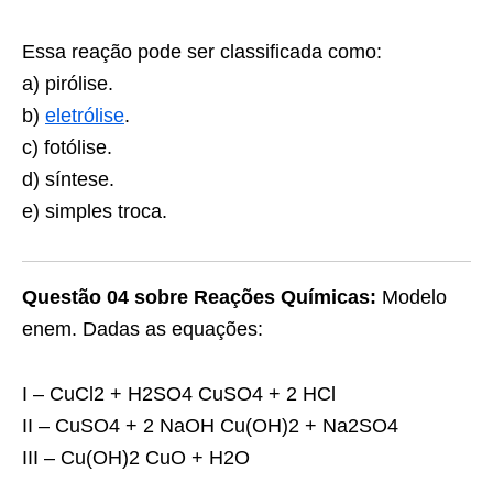
Essa reação pode ser classificada como:
a) pirólise.
b)
eletrólise
.
c) fotólise.
d) síntese.
e) simples troca.
Questão 04 sobre Reações Químicas:
Modelo
enem. Dadas as equações:
I – CuCl2 + H2SO4 CuSO4 + 2 HCl
II – CuSO4 + 2 NaOH Cu(OH)2 + Na2SO4
III – Cu(OH)2 CuO + H2O