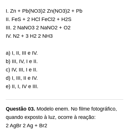
I. Zn + Pb(NO3)2 Zn(NO3)2 + Pb
II. FeS + 2 HCl FeCl2 + H2S
III. 2 NaNO3 2 NaNO2 + O2
IV. N2 + 3 H2 2 NH3
a) I, II, III e IV.
b) III, IV, I e II.
c) IV, III, I e II.
d) I, III, II e IV.
e) II, I, IV e III.
Questão 03.
Modelo enem. No filme fotográfico,
quando exposto à luz, ocorre à reação:
2 AgBr 2 Ag + Br2