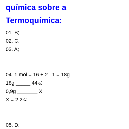
química sobre a
Termoquímica:
01.
B;
02.
C;
03.
A;
04.
1 mol = 16 + 2 . 1 = 18g
18g _____ 44kJ
0,9g _______ X
X = 2,2kJ
05.
D;