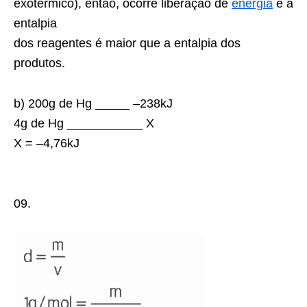
exotérmico), então, ocorre liberação de
energia
e a
entalpia
dos reagentes é maior que a entalpia dos
produtos.
b) 200g de Hg _____ –238kJ
4g de Hg ___________ X
X = –4,76kJ
09.