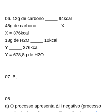
06.
12g de carbono _____ 94kcal
48g de carbono _________ X
X = 376kcal
18g de H
2
O _____ 10kcal
Y _____ 376kcal
Y = 678,8g de H
2
O
07.
B;
08.
a) O processo apresenta
∆
H negativo (processo