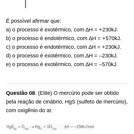
É possível afirmar que:
a) o processo é exotérmico, com
∆
H = +230kJ.
b) o processo é endotérmico, com
∆
H = +570kJ.
c) o processo é endotérmico, com
∆
H = +230kJ.
d) o processo é exotérmico, com
∆
H = –230kJ.
e) o processo é exotérmico, com
∆
H = –570kJ.
Questão 08
.
(Elite) O mercúrio pode ser obtido
pela reação de cinábrio, HgS (sulfeto de mercúrio),
com oxigênio do ar.