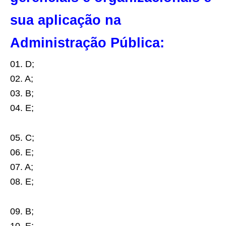
sua aplicação na
Administração Pública:
01. D;
02. A;
03. B;
04. E;
05. C;
06. E;
07. A;
08. E;
09. B;