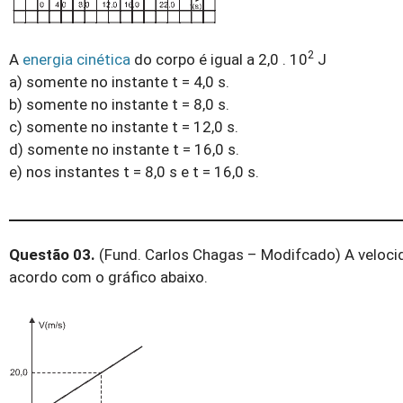
2
A
energia cinética
do corpo é igual a 2,0 . 10
J
a) somente no instante t = 4,0 s.
b) somente no instante t = 8,0 s.
c) somente no instante t = 12,0 s.
d) somente no instante t = 16,0 s.
e) nos instantes t = 8,0 s e t = 16,0 s.
Questão 03.
(Fund. Carlos Chagas – Modifcado) A veloci
acordo com o gráfico abaixo.