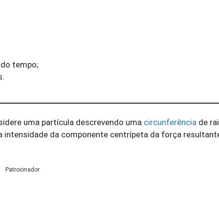
 do tempo;
s.
sidere uma partícula descrevendo uma
circunferência
de ra
a a intensidade da componente centrípeta da força resultan
.
Patrocinador