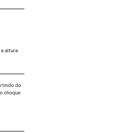
a altura
artindo do
no choque