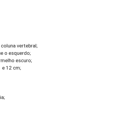
coluna vertebral;
ue o esquerdo;
rmelho escuro;
 e 12 cm;
a;