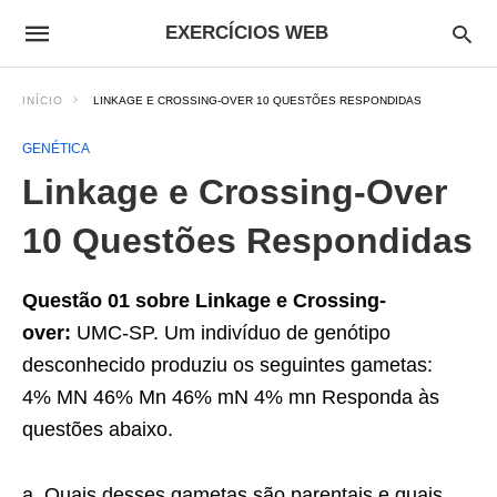
EXERCÍCIOS WEB
INÍCIO
LINKAGE E CROSSING-OVER 10 QUESTÕES RESPONDIDAS
GENÉTICA
Linkage e Crossing-Over
10 Questões Respondidas
Questão 01 sobre Linkage e Crossing-
over:
UMC-SP. Um indivíduo de genótipo
desconhecido pro­duziu os seguintes gametas:
4% MN 46% Mn 46% mN 4% mn Responda às
questões abaixo.
a. Quais desses gametas são parentais e quais