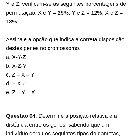
Y e Z, verificam-se as seguintes por­centagens de
permutação: X e Y = 25%, Y e Z = 12%, X e Z =
13%.
Assinale a opção que indica a correta disposi­ção
destes genes no cromossomo.
a. X-Y-Z
b. X-Z-Y
c. Z – X – Y
d. Y-X-Z
e. Z – Y – X
Questão 04
. Determine a posição relativa e a
distância en­tre os genes, sabendo que um
indivíduo gerou os seguintes tipos de gametas,