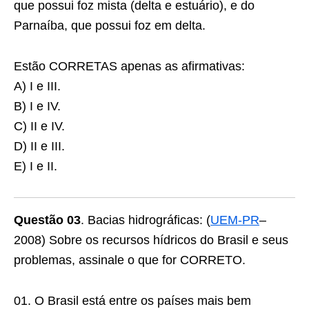
que possui foz mista (delta e estuário), e do
Parnaíba, que possui foz em delta.
Estão CORRETAS apenas as afirmativas:
A) I e III.
B) I e IV.
C) II e IV.
D) II e III.
E) I e II.
Questão 03
. Bacias hidrográficas: (
UEM-PR
–
2008) Sobre os recursos hídricos do Brasil e seus
problemas, assinale o que for CORRETO.
01. O Brasil está entre os países mais bem