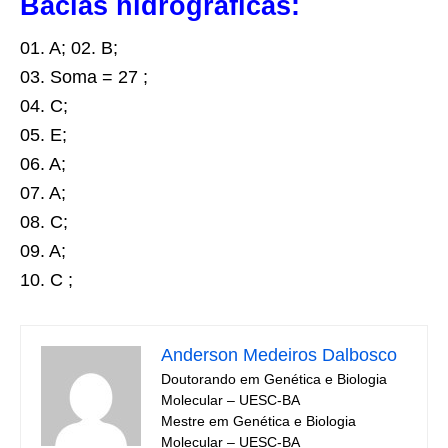
Bacias hidrográficas:
01. A; 02. B;
03. Soma = 27 ;
04. C;
05. E;
06. A
;
07. A;
08. C;
09. A;
10. C
;
Anderson Medeiros Dalbosco
Doutorando em Genética e Biologia
Molecular – UESC-BA
Mestre em Genética e Biologia
Molecular – UESC-BA