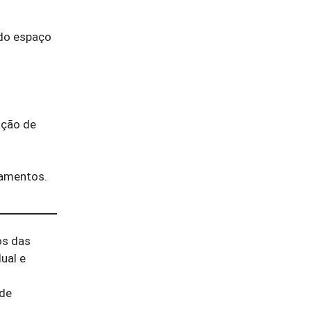
 do espaço
mação de
camentos.
os das
ual e
ade