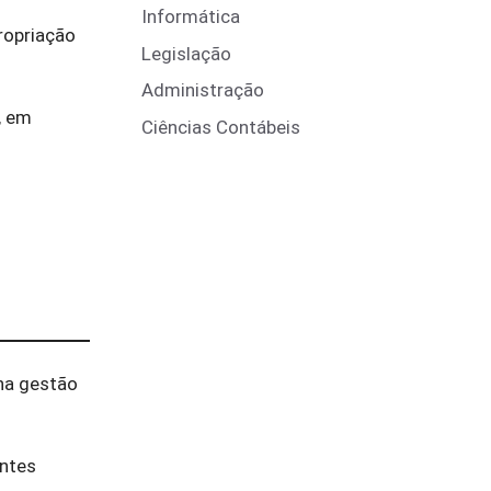
Informática
ropriação
Legislação
Administração
, em
Ciências Contábeis
na gestão
entes