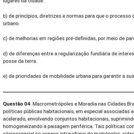
lugares da cidade.
b) de princípios, diretrizes e normas para que o processo
urbano.
c) de melhorias em regiões pré-definidas, por meio de parce
d) de diferenças entre a regularização fundiária de interes
posse da terra.
e) de prioridades de mobilidade urbana para garantir a s
Questão 04
. Macrometrópoles e Moradia nas Cidades Bras
políticas públicas habitacionais, em especial associadas
acelerado, envolvendo conjuntos habitacionais, suprimin
homogeneizando a paisagem periférica. Tais políticas co
sócioespacial no espaço intraurbano de metrópoles, cid