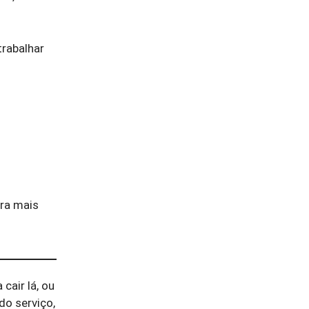
trabalhar
bra mais
cair lá, ou
do serviço,