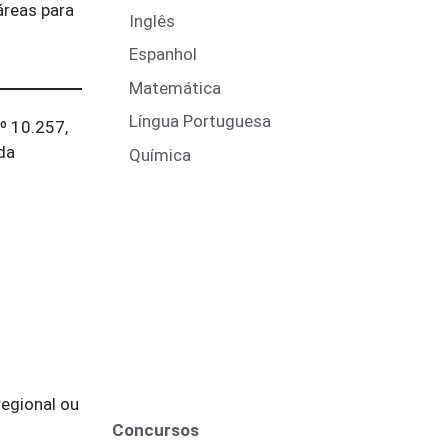
áreas para
Inglês
Espanhol
Matemática
Língua Portuguesa
º 10.257,
da
Química
egional ou
Concursos