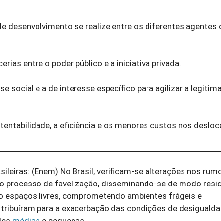
 de desenvolvimento se realize entre os diferentes agentes
rias entre o poder público e a iniciativa privada.
se social e a de interesse específico para agilizar a legiti
ustentabilidade, a eficiência e os menores custos nos deslo
ileiras: (Enem) No Brasil, verificam-se alterações nos rum
 ao processo de favelização, disseminando-se de modo resid
do espaços livres, comprometendo ambientes frágeis e
ntribuíram para a exacerbação das condições de desiguald
ades
médias
e pequenas.