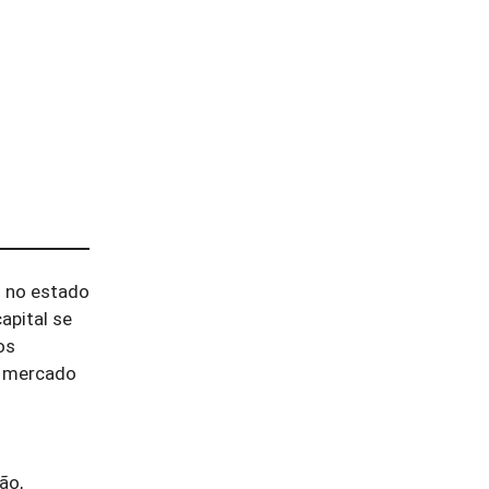
l no estado
apital se
os
o mercado
ão,