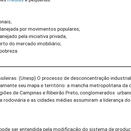
onais;
planejada por movimentos populares;
nejado pela iniciativa privada;
rto do mercado imobiliário;
 pobreza.
sileiras: (Unesp) O processo de desconcentração industria
damente seu mapa e território: a mancha metropolitana da c
regiões de Campinas e Ribeirão Preto, conglomerados urban
 rodoviária e as cidades médias assumiram a liderança d
pode ser entendida pela modificação do sistema de produç