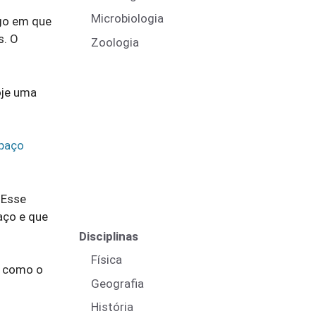
Microbiologia
igo em que
s. O
Zoologia
oje uma
paço
 Esse
aço e que
Disciplinas
Física
, como o
Geografia
História