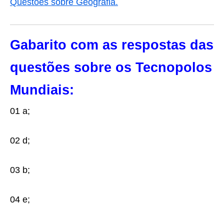
Questões sobre Geografia.
Gabarito com as respostas das
questões sobre os
Tecnopolos
Mundiais:
01 a;
02 d;
03 b;
04 e;