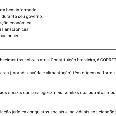
ista bem informado.
s durante seu governo.
zação econômica
as anacrônicas.
nacionais.
ecimentos sobre a atual Constituição brasileira, é CORRET
ntares (moradia, saúde e alimentação) têm origem na form
cios sociais que privilegiaram as famílias dos estratos mé
ação jurídica conquistas sociais e individuais aos cidadão