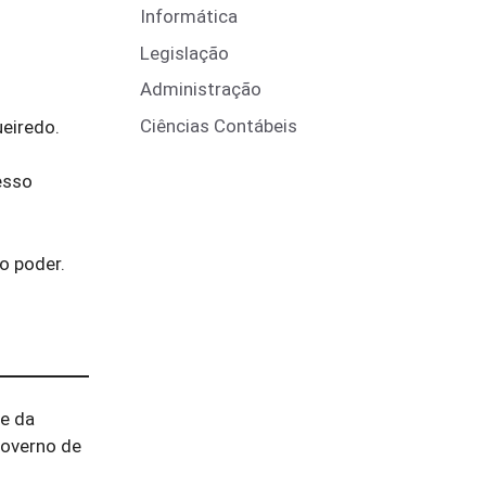
Informática
Legislação
Administração
Ciências Contábeis
ueiredo.
esso
 o poder.
te da
governo de