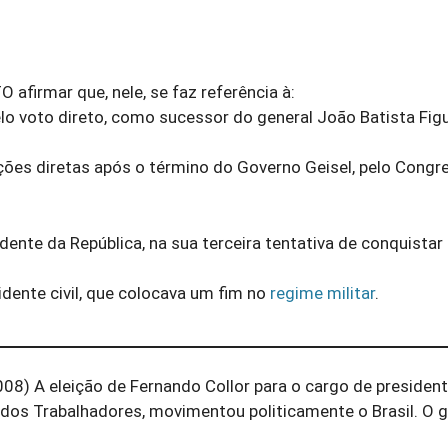
firmar que, nele, se faz referência à:
elo voto direto, como sucessor do general João Batista Fig
ições diretas após o término do Governo Geisel, pelo Congr
sidente da República, na sua terceira tentativa de conquistar
sidente civil, que colocava um fim no
regime militar
.
8) A eleição de Fernando Collor para o cargo de presiden
do dos Trabalhadores, movimentou politicamente o Brasil. O 