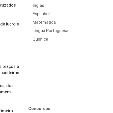
 cruzados
Inglês
Espanhol
Matemática
de lucro e
Língua Portuguesa
Química
s braços e
 bandeiras.
ans, dos
 homem
Concursos
rimeira