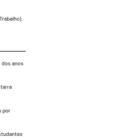
Trabalho).
l dos anos
tarra
s por
estudantes