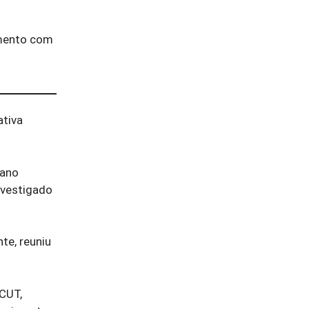
amento com
ativa
lano
nvestigado
te, reuniu
 CUT,