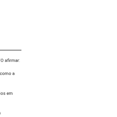
O afirmar:
a como a
dios em
s