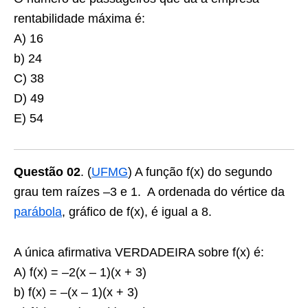
rentabilidade máxima é:
A) 16
b) 24
C) 38
D) 49
E) 54
Questão 02
. (
UFMG
) A função f(x) do segundo
grau tem raízes –3 e 1. A ordenada do vértice da
parábola
, gráfico de f(x), é igual a 8.
A única afirmativa VERDADEIRA sobre f(x) é:
A) f(x) = –2(x – 1)(x + 3)
b) f(x) = –(x – 1)(x + 3)