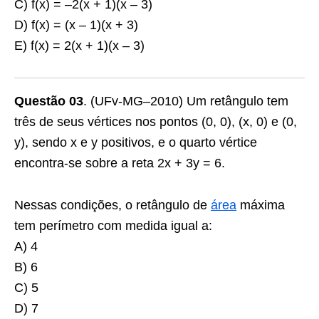
C) f(x) = –2(x + 1)(x – 3)
D) f(x) = (x – 1)(x + 3)
E) f(x) = 2(x + 1)(x – 3)
Questão 03
. (UFv-MG–2010) Um retângulo tem
três de seus vértices nos pontos (0, 0), (x, 0) e (0,
y), sendo x e y positivos, e o quarto vértice
encontra-se sobre a reta 2x + 3y = 6.
Nessas condições, o retângulo de
área
máxima
tem perímetro com medida igual a:
A) 4
B) 6
C) 5
D) 7