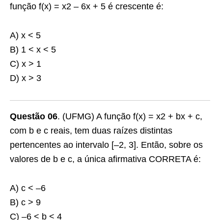
função f(x) = x2 – 6x + 5 é crescente é:
A) x < 5
B) 1 < x < 5
C) x > 1
D) x > 3
Questão 06
. (UFMG) A função f(x) = x2 + bx + c,
com b e c reais, tem duas raízes distintas
pertencentes ao intervalo [–2, 3]. Então, sobre os
valores de b e c, a única afirmativa CORRETA é:
A) c < –6
B) c > 9
C) –6 < b < 4