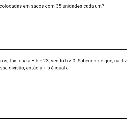
m colocadas em sacos com 35 unidades cada um?
os, tais que a – b = 23, sendo b > 0. Sabendo-se que, na div
ssa divisão, então a + b é igual a: