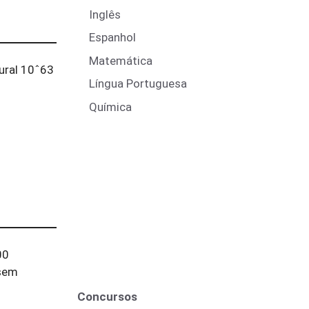
Inglês
Espanhol
Matemática
ural 10ˆ63
Língua Portuguesa
Química
00
ssem
Concursos