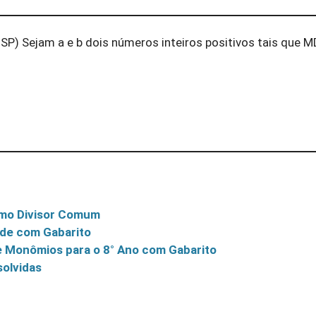
P) Sejam a e b dois números inteiros positivos tais que MD
imo Divisor Comum
ade com Gabarito
 e Monômios para o 8° Ano com Gabarito
solvidas