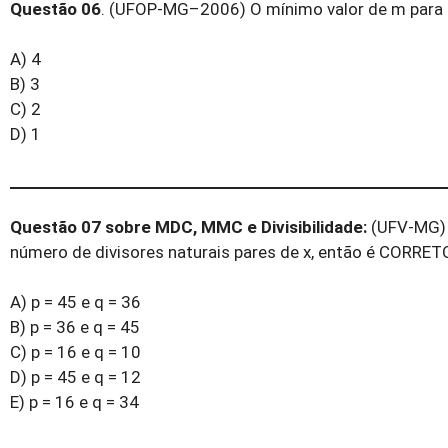
Questão 06
. (UFOP-MG–2006) O mínimo valor de m para qu
A) 4
B) 3
C) 2
D) 1
Questão 07 sobre MDC, MMC e Divisibilidade:
(UFV-MG) S
número de divisores naturais pares de x, então é CORRETO
A) p = 45 e q = 36
B) p = 36 e q = 45
C) p = 16 e q = 10
D) p = 45 e q = 12
E) p = 16 e q = 34