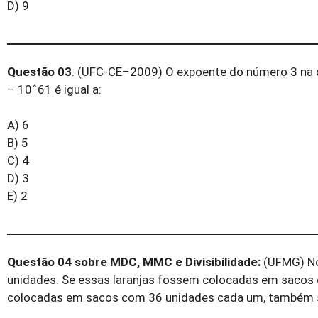
D) 9
Questão 03
. (UFC-CE–2009) O expoente do número 3 na 
– 10ˆ61 é igual a:
A) 6
B) 5
C) 4
D) 3
E) 2
Questão 04 sobre MDC, MMC e Divisibilidade:
(UFMG) No 
unidades. Se essas laranjas fossem colocadas em sacos 
colocadas em sacos com 36 unidades cada um, também s