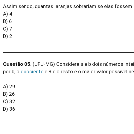
Assim sendo, quantas laranjas sobrariam se elas fosse
A) 4
B) 6
C) 7
D) 2
Questão 05
. (UFU-MG) Considere a e b dois números inteir
por b, o
quociente
é 8 e o resto é o maior valor possível ne
A) 29
B) 26
C) 32
D) 36