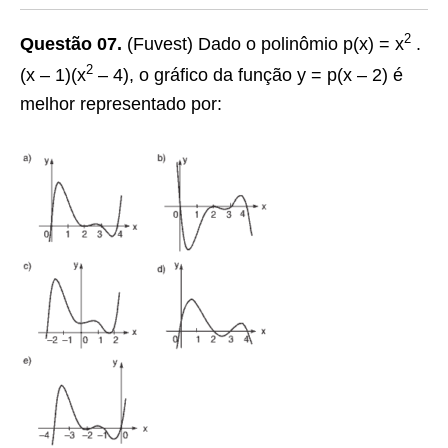
2
Questão 07.
(Fuvest) Dado o polinômio p(x) = x
.
2
(x – 1)(x
– 4), o gráfico da função y = p(x – 2) é
melhor representado por: