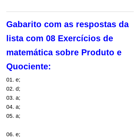
Gabarito com as respostas da
lista com 08 Exercícios de
matemática sobre Produto e
Quociente:
01. e;
02. d;
03. a;
04. a;
05. a;
06. e;