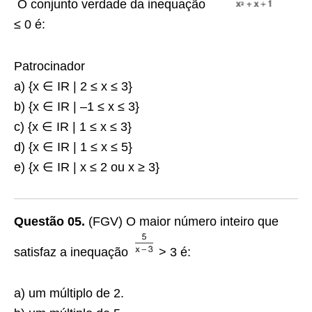
O conjunto verdade da inequação
≤ 0 é:
Patrocinador
a) {x ∈ IR | 2 ≤ x ≤ 3}
b) {x ∈ IR | –1 ≤ x ≤ 3}
c) {x ∈ IR | 1 ≤ x ≤ 3}
d) {x ∈ IR | 1 ≤ x ≤ 5}
e) {x ∈ IR | x ≤ 2 ou x ≥ 3}
Questão 05.
(FGV) O maior número inteiro que
satisfaz a inequação
> 3 é:
a) um múltiplo de 2.