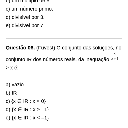
b) um múltiplo de 5.
c) um número primo.
d) divisível por 3.
e) divisível por 7
Questão 06.
(Fuvest) O conjunto das soluções, no
conjunto IR dos números reais, da inequação
> x é:
a) vazio
b) IR
c) {x ∈ IR : x < 0}
d) {x ∈ IR : x > –1}
e) {x ∈ IR : x < –1}