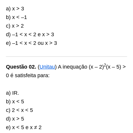
a) x > 3
b) x < –1
c) x > 2
d) –1 < x < 2 e x > 3
e) –1 < x < 2 ou x > 3
2
Questão 02.
(
Unitau
) A inequação (x – 2)
(x – 5) >
0 é satisfeita para:
a) IR.
b) x < 5
c) 2 < x < 5
d) x > 5
e) x < 5 e x ≠ 2