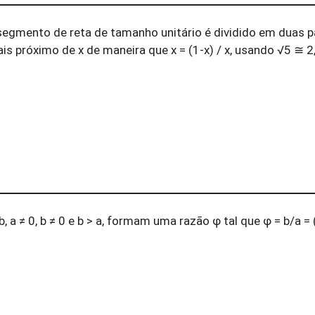
 segmento de reta de tamanho unitário é dividido em duas 
s próximo de x de maneira que x = (1-x) / x, usando √5 ≅ 2
a ≠ 0, b ≠ 0 e b > a, formam uma razão φ tal que φ = b/a = 