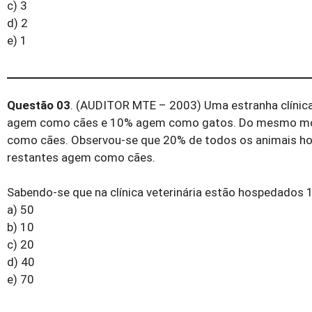
c) 3
d) 2
e) 1
Questão 03
. (AUDITOR MTE – 2003) Uma estranha clínica
agem como cães e 10% agem como gatos. Do mesmo mo
como cães. Observou-se que 20% de todos os animais h
restantes agem como cães.
Sabendo-se que na clínica veterinária estão hospedados 
a) 50
b) 10
c) 20
d) 40
e) 70