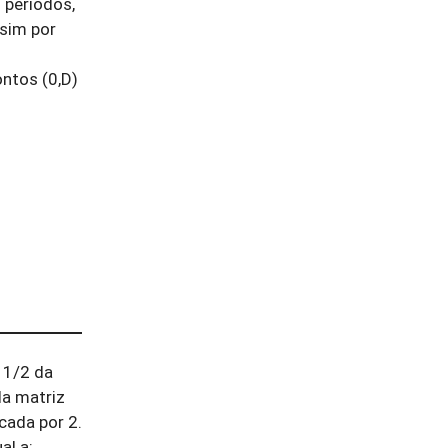
 períodos,
ssim por
ontos (0,D)
a 1/2 da
 da matriz
cada por 2.
al a: