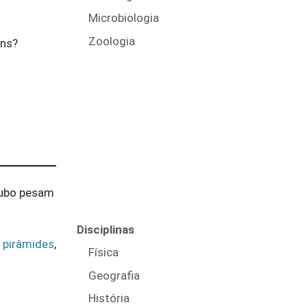
Microbiologia
Zoologia
ans?
cubo pesam
Disciplinas
s
pirâmides
,
Física
Geografia
História