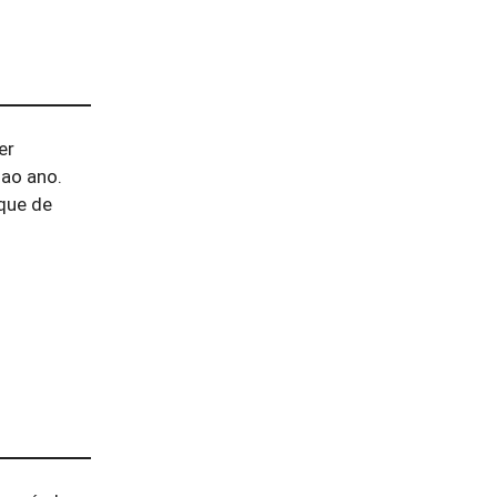
er
 ao ano.
oque de