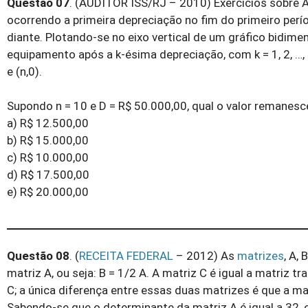
Questão 07
. (AUDITOR ISS/RJ – 2010) Exercícios sobre Á
ocorrendo a primeira depreciação no fim do primeiro per
diante. Plotando-se no eixo vertical de um gráfico bidime
equipamento após a k-ésima depreciação, com k = 1, 2, …, 
e (n,0).
Supondo n = 10 e D = R$ 50.000,00, qual o valor remane
a) R$ 12.500,00
b) R$ 15.000,00
c) R$ 10.000,00
d) R$ 17.500,00
e) R$ 20.000,00
Questão 08
. (
RECEITA FEDERAL
– 2012) As
matrizes
, A,
matriz A, ou seja: B = 1/2 A. A matriz C é igual a matriz tr
C; a única diferença entre essas duas matrizes é que a mat
Sabendo-se que o determinante da matriz A é igual a 32,