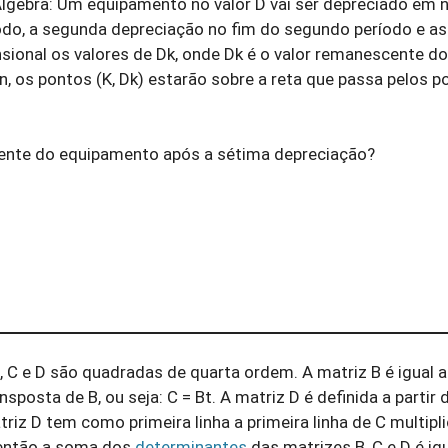
lgebra: Um equipamento no valor D vai ser depreciado em n
íodo, a segunda depreciação no fim do segundo período e a
nsional os valores de Dk, onde Dk é o valor remanescente do
n, os pontos (K, Dk) estarão sobre a reta que passa pelos p
scente do equipamento após a sétima depreciação?
 B, C e D são quadradas de quarta ordem. A matriz B é igual 
ansposta de B, ou seja: C = Bt. A matriz D é definida a partir
riz D tem como primeira linha a primeira linha de C multipli
 então a soma dos
determinantes
das matrizes B, C e D é igu