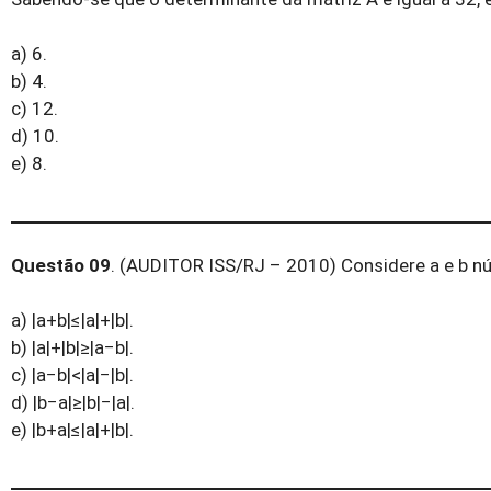
a) 6.
b) 4.
c) 12.
d) 10.
e) 8.
Questão 09
. (AUDITOR ISS/RJ – 2010) Considere a e b nú
a) |a+b|≤|a|+|b|.
b) |a|+|b|≥|a−b|.
c) |a−b|<|a|−|b|.
d) |b−a|≥|b|−|a|.
e) |b+a|≤|a|+|b|.