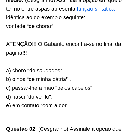
Médio:
(Cesgranrio) Assinale a opção em que o
termo entre aspas apresenta
função sintática
idêntica ao do exemplo seguinte:
vontade “de chorar”
ATENÇÃO!!! O Gabarito encontra-se no final da
página!!!
a) choro “de saudades”.
b) olhos “de minha pátria” .
c) passar-lhe a mão “pelos cabelos”.
d) nasci “do vento”.
e) em contato “com a dor”.
Questão 02
. (Cesgranrio) Assinale a opção que