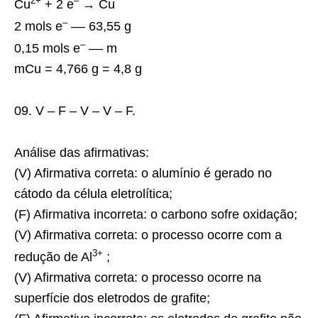
2+
–
Cu
+ 2 e
→ Cu
–
2 mols e
–– 63,55 g
–
0,15 mols e
–– m
mCu = 4,766 g = 4,8 g
09. V – F – V – V – F.
Análise das afirmativas:
(V) Afirmativa correta: o alumínio é gerado no
cátodo da célula eletrolítica;
(F) Afirmativa incorreta: o carbono sofre oxidação;
(V) Afirmativa correta: o processo ocorre com a
3+
redução de Al
;
(V) Afirmativa correta: o processo ocorre na
superfície dos eletrodos de grafite;