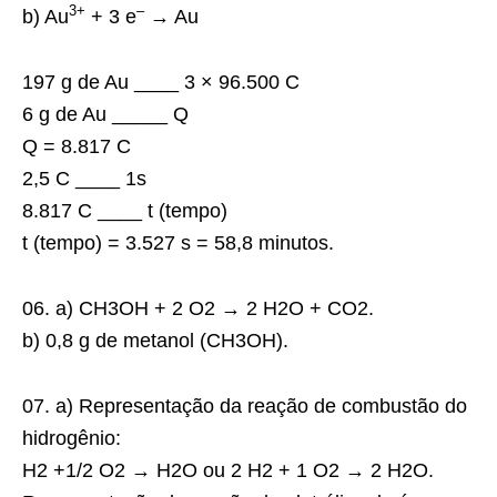
3+
–
b) Au
+ 3 e
→ Au
197 g de Au ____ 3 × 96.500 C
6 g de Au _____ Q
Q = 8.817 C
2,5 C ____ 1s
8.817 C ____ t (tempo)
t (tempo) = 3.527 s = 58,8 minutos.
06. a) CH3OH + 2 O2 → 2 H2O + CO2.
b) 0,8 g de metanol (CH3OH).
07. a) Representação da reação de combustão do
hidrogênio:
H2 +1/2 O2 → H2O ou 2 H2 + 1 O2 → 2 H2O.