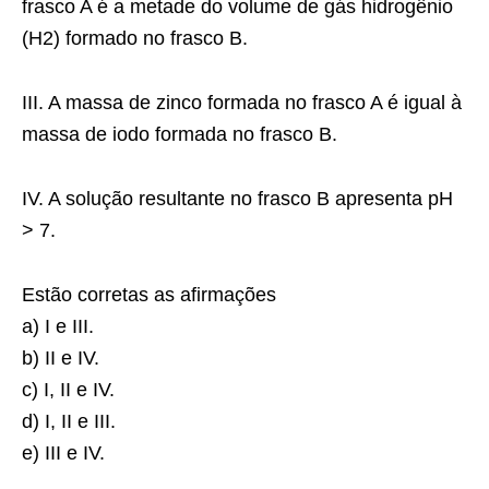
frasco A é a metade do volume de gás hidrogênio
(H2) formado no frasco B.
III. A massa de zinco formada no frasco A é igual à
massa de iodo formada no frasco B.
IV. A solução resultante no frasco B apresenta pH
> 7.
Estão corretas as afirmações
a) I e III.
b) II e IV.
c) I, II e IV.
d) I, II e III.
e) III e IV.