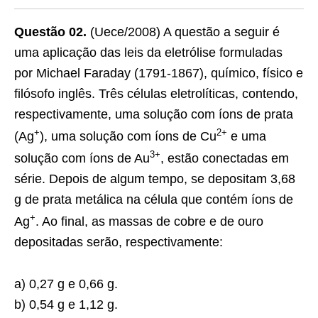
Questão 02.
(Uece/2008) A questão a seguir é
uma aplicação das leis da eletrólise formuladas
por Michael Faraday (1791-1867), químico, físico e
filósofo inglês. Três células eletrolíticas, contendo,
respectivamente, uma solução com íons de prata
+
2+
(Ag
), uma solução com íons de Cu
e uma
3+
solução com íons de Au
, estão conectadas em
série. Depois de algum tempo, se depositam 3,68
g de prata metálica na célula que contém íons de
+
Ag
. Ao final, as massas de cobre e de ouro
depositadas serão, respectivamente:
a) 0,27 g e 0,66 g.
b) 0,54 g e 1,12 g.