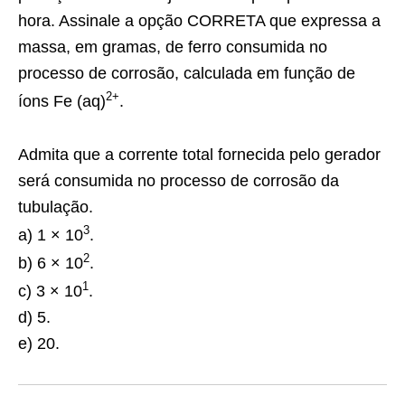
hora. Assinale a opção CORRETA que expressa a
massa, em gramas, de ferro consumida no
processo de corrosão, calculada em função de
2+
íons Fe (aq)
.
Admita que a corrente total fornecida pelo gerador
será consumida no processo de corrosão da
tubulação.
3
a) 1 × 10
.
2
b) 6 × 10
.
1
c) 3 × 10
.
d) 5.
e) 20.