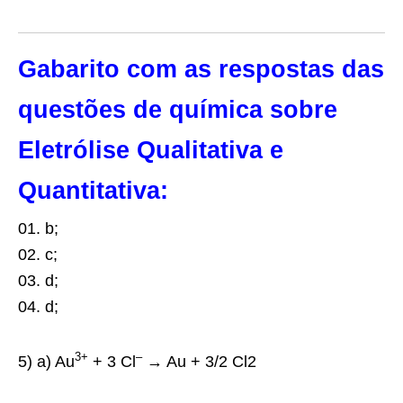
Gabarito com as respostas das
questões de química sobre
Eletrólise Qualitativa e
Quantitativa:
01. b;
02. c;
03. d;
04. d;
3+
–
5) a) Au
+ 3 Cl
→ Au + 3/2 Cl2