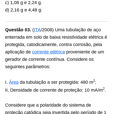
c) 1,08 g e 2,24 g.
d) 2,16 g e 4,48 g.
Questão 03.
(
ITA
/2008) Uma tubulação de aço
enterrada em solo de baixa resistividade elétrica é
protegida, catodicamente, contra corrosão, pela
aplicação de
corrente elétrica
proveniente de um
gerador de corrente contínua. Considere os
seguintes parâmetros:
2
I.
Área
da tubulação a ser protegida: 480 m
;
2
II. Densidade de corrente de proteção: 10 mA/m
.
Considere que a polaridade do sistema de
proteção catódica seja invertida pelo período de 1