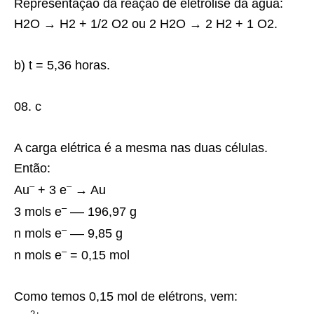
Representação da reação de eletrólise da água:
H2O → H2 + 1/2 O2 ou 2 H2O → 2 H2 + 1 O2.
b) t = 5,36 horas.
08. c
A carga elétrica é a mesma nas duas células.
Então:
–
–
Au
+ 3 e
→ Au
–
3 mols e
–– 196,97 g
–
n mols e
–– 9,85 g
–
n mols e
= 0,15 mol
Como temos 0,15 mol de elétrons, vem: