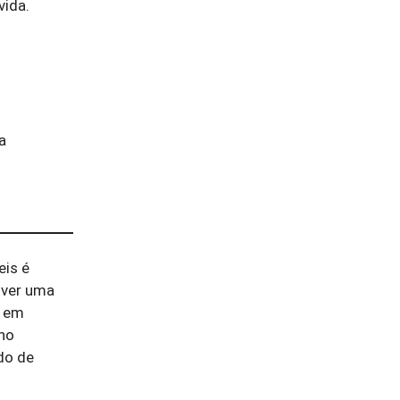
vida.
a
eis é
uver uma
r em
no
do de