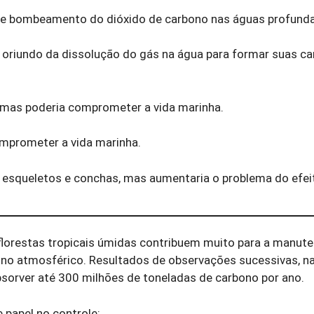
a de bombeamento do dióxido de carbono nas águas profund
o oriundo da dissolução do gás na água para formar suas c
, mas poderia comprometer a vida marinha.
omprometer a vida marinha.
esqueletos e conchas, mas aumentaria o problema do efeit
orestas tropicais úmidas contribuem muito para a manut
ono atmosférico. Resultados de observações sucessivas, n
sorver até 300 milhões de toneladas de carbono por ano.
 papel no controle: