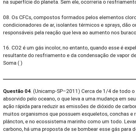
na superfície do planeta. Sem ele, ocorreria o resfriamen
08. Os CFCs, compostos formados pelos elementos cloro, 
condicionadores de ar, isolantes térmicos e sprays, dão o
responsáveis pela reação que leva ao aumento nos burac
16. CO2 é um gás incolor, no entanto, quando esse é exp
resultante do resfriamento e da condensação de vapor de
Soma ( )
Questão 04
. (Unicamp-SP–2011) Cerca de 1/4 de todo o d
absorvido pelo oceano, o que leva a uma mudança em seu 
ação rápida para reduzir as emissões de dióxido de car
muitos organismos que possuem esqueletos, conchas e r
plâncton, e no ecossistema marinho como um todo. Levan
carbono, há uma proposta de se bombear esse gás para d