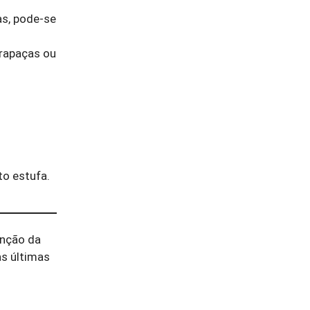
as, pode-se
arapaças ou
o estufa.
enção da
as últimas