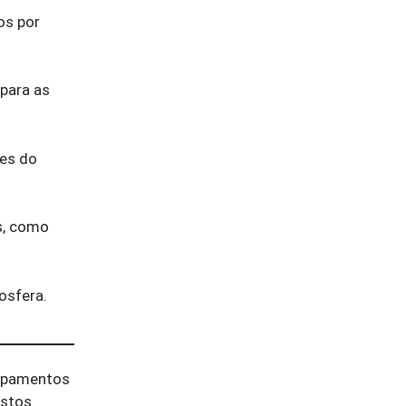
os por
 para as
ses do
s, como
osfera.
capamentos
ostos