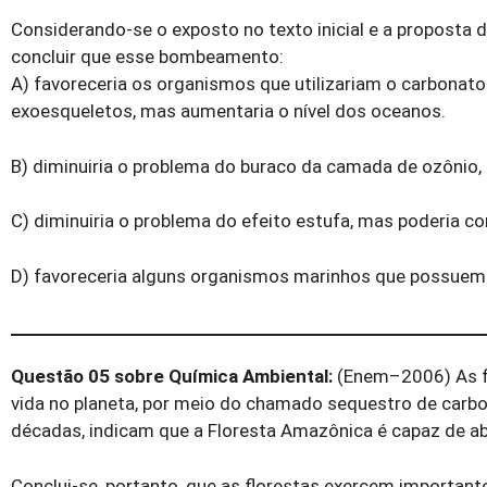
Considerando-se o exposto no texto inicial e a propost
concluir que esse bombeamento:
A) favoreceria os organismos que utilizariam o carbonat
exoesqueletos, mas aumentaria o nível dos oceanos.
B) diminuiria o problema do buraco da camada de ozônio
C) diminuiria o problema do efeito estufa, mas poderia c
D) favoreceria alguns organismos marinhos que possuem 
Questão 05 sobre Química Ambiental:
(Enem–2006) As fl
vida no planeta, por meio do chamado sequestro de carb
décadas, indicam que a Floresta Amazônica é capaz de ab
Conclui-se, portanto, que as florestas exercem importante