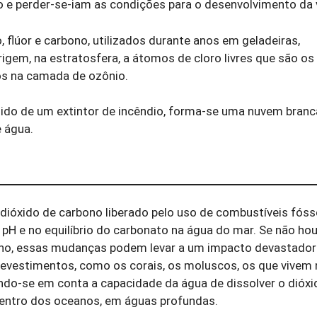
to e perder-se-iam as condições para o desenvolvimento da 
flúor e carbono, utilizados durante anos em geladeiras,
rigem, na estratosfera, a átomos de cloro livres que são os
os na camada de ozônio.
elido de um extintor de incêndio, forma-se uma nuvem branc
 água.
ióxido de carbono liberado pelo uso de combustíveis fóss
pH e no equilíbrio do carbonato na água do mar. Se não ho
bono, essas mudanças podem levar a um impacto devastado
evestimentos, como os corais, os moluscos, os que vivem 
do-se em conta a capacidade da água de dissolver o dióxi
entro dos oceanos, em águas profundas.