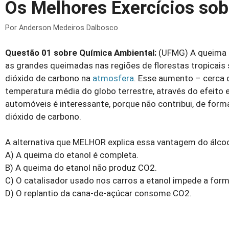
Os Melhores Exercícios so
Por
Anderson Medeiros Dalbosco
Questão 01 sobre Química Ambiental:
(UFMG) A queima d
as grandes queimadas nas regiões de florestas tropicais
dióxido de carbono na
atmosfera
. Esse aumento – cerca d
temperatura média do globo terrestre, através do efeito 
automóveis é interessante, porque não contribui, de fo
dióxido de carbono.
A alternativa que MELHOR explica essa vantagem do álcool
A) A queima do etanol é completa.
B) A queima do etanol não produz CO2.
C) O catalisador usado nos carros a etanol impede a for
D) O replantio da cana-de-açúcar consome CO2.