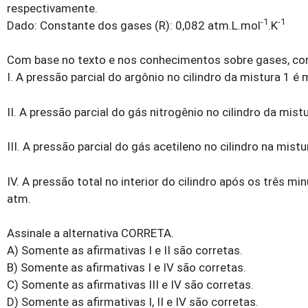
respectivamente.
-1
-1
Dado: Constante dos gases (R): 0,082 atm.L.mol
.
K
Com base no texto e nos conhecimentos sobre gases, cons
I. A pressão parcial do argônio no cilindro da mistura 1 é 
II. A pressão parcial do gás nitrogênio no cilindro da mist
III. A pressão parcial do gás acetileno no cilindro na mist
IV. A pressão total no interior do cilindro após os três 
atm.
Assinale a alternativa CORRETA.
A) Somente as afirmativas I e II são corretas.
B) Somente as afirmativas I e IV são corretas.
C) Somente as afirmativas III e IV são corretas.
D) Somente as afirmativas I, II e IV são corretas.