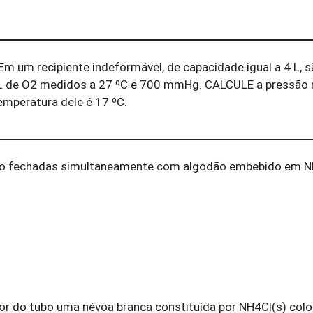
Em um recipiente indeformável, de capacidade igual a 4 L, 
L de O
2
medidos a 27 ºC e 700 mmHg.
CALCULE
a pressão 
emperatura dele é 17 ºC.
ão fechadas simultaneamente com algodão embebido em 
or do tubo uma névoa branca constituída por NH
4
C
l
(s)
colo