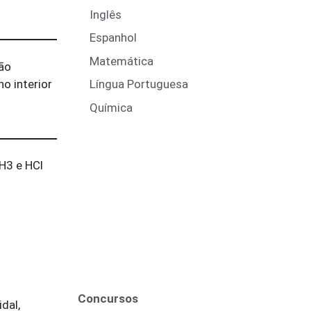
Inglês
Espanhol
Matemática
são
no interior
Língua Portuguesa
Química
NH
3
e HC
l
Concursos
idal,