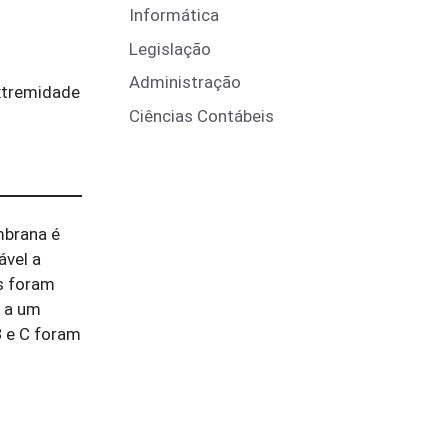
Informática
Legislação
Administração
xtremidade
Ciências Contábeis
brana é
ável a
os foram
, a um
B e C foram