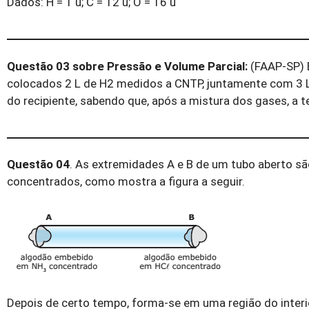
Dados: H = 1 u; C = 12 u; O = 16 u
Questão 03 sobre Pressão e Volume Parcial:
(FAAP-SP) 
colocados 2 L de H
2
medidos a CNTP, juntamente com 3 
do recipiente, sabendo que, após a mistura dos gases, a t
Questão 04
.
As extremidades
A
e
B
de um tubo aberto s
concentrados, como mostra a figura a seguir.
Depois de certo tempo, forma-se em uma região do interi