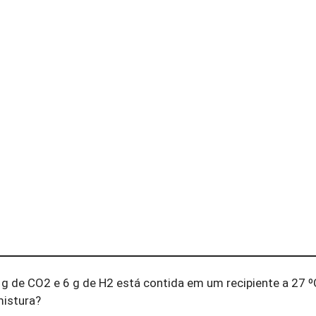
 g de CO
2
e 6 g de H
2
está contida em um recipiente a 27 º
istura?