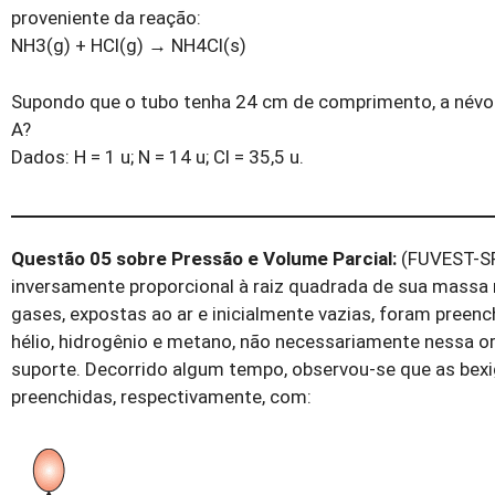
proveniente da reação:
NH
3(g)
+ HC
l
(g)
→
NH
4
C
l
(s)
Supondo que o tubo tenha 24 cm de comprimento, a névo
A
?
Dados: H = 1 u; N = 14 u; C
l
= 35,5 u.
Questão 05 sobre Pressão e Volume Parcial:
(FUVEST-S
inversamente proporcional à raiz quadrada de sua massa 
gases, expostas ao ar e inicialmente vazias, foram preen
hélio, hidrogênio e metano, não necessariamente nessa 
suporte. Decorrido algum tempo, observou-se que as bexi
preenchidas, respectivamente, com: