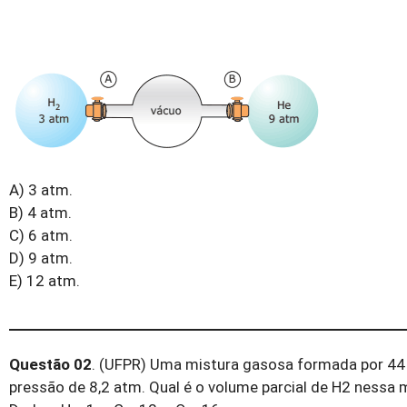
A) 3 atm.
B) 4 atm.
C) 6 atm.
D) 9 atm.
E) 12 atm.
Questão 02
.
(UFPR) Uma mistura gasosa formada por 44
pressão de 8,2 atm. Qual é o volume parcial de H
2
nessa m