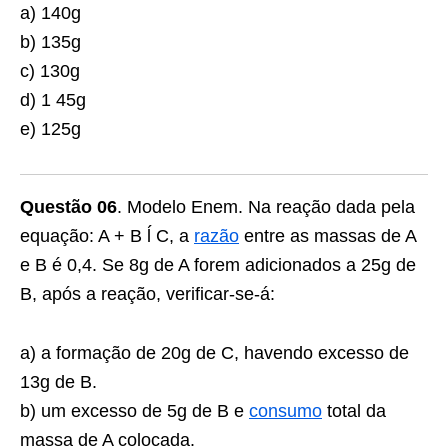
a) 140g
b) 135g
c) 130g
d) 1 45g
e) 125g
Questão 06
. Modelo Enem. Na reação dada pela
equação: A + B ĺ C, a
razão
entre as massas de A
e B é 0,4. Se 8g de A forem adicionados a 25g de
B, após a reação, verificar-se-á:
a) a formação de 20g de C, havendo excesso de
13g de B.
b) um excesso de 5g de B e
consumo
total da
massa de A colocada.