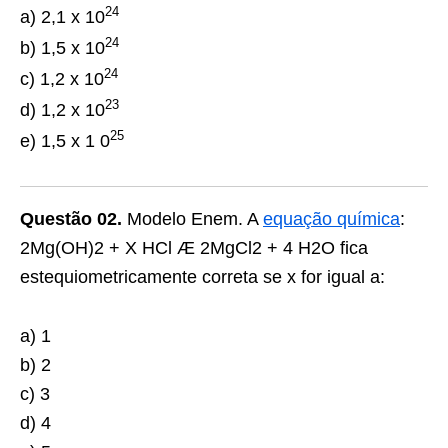
24
a) 2,1 x 10
24
b) 1,5 x 10
24
c) 1,2 x 10
23
d) 1,2 x 10
25
e) 1,5 x 1 0
Questão 02.
Modelo Enem. A
equação química
:
2Mg(OH)2 + X HCl Æ 2MgCl2 + 4 H2O fica
estequiometricamente correta se x for igual a:
a) 1
b) 2
c) 3
d) 4