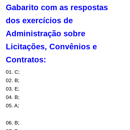
Gabarito com as respostas
dos exercícios de
Administração sobre
Licitações, Convênios e
Contratos:
01. C;
02. B;
03. E;
04. B;
05. A;
06. B;