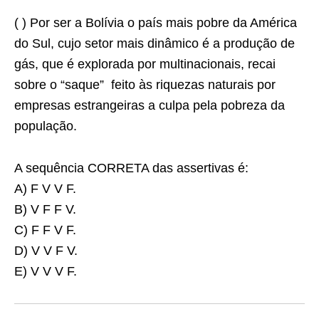
( ) Por ser a Bolívia o país mais pobre da América
do Sul, cujo setor mais dinâmico é a produção de
gás, que é explorada por multinacionais, recai
sobre o “saque” feito às riquezas naturais por
empresas estrangeiras a culpa pela pobreza da
população.
A sequência CORRETA das assertivas é:
A) F V V F.
B) V F F V.
C) F F V F.
D) V V F V.
E) V V V F.