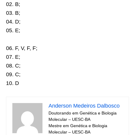
02. B;
03. B;
04. D;
05. E;
06. F, V, F, F;
07. E;
08. C;
09. C;
10. D
Anderson Medeiros Dalbosco
Doutorando em Genética e Biologia
Molecular – UESC-BA
Mestre em Genética e Biologia
Molecular – UESC-BA