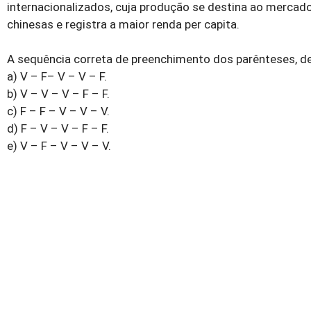
internacionalizados, cuja produção se destina ao mercado
chinesas e registra a maior renda per capita.
A sequência correta de preenchimento dos parênteses, de 
a) V – F– V – V – F.
b) V – V – V – F – F.
c) F – F – V – V – V.
d) F – V – V – F – F.
e) V – F – V – V – V.