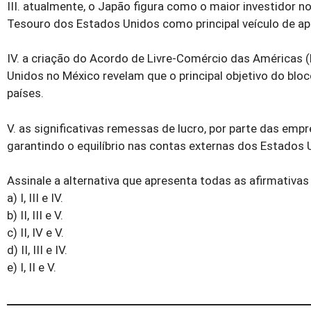
III. atualmente, o Japão figura como o maior investidor n
Tesouro dos Estados Unidos como principal veículo de ap
IV. a criação do Acordo de Livre-Comércio das Américas
Unidos no México revelam que o principal objetivo do bloco
países.
V. as significativas remessas de lucro, por parte das emp
garantindo o equilíbrio nas contas externas dos Estados 
Assinale a alternativa que apresenta todas as afirmativas
a) I, III e IV.
b) II, III e V.
c) II, IV e V.
d) II, III e IV.
e) I, II e V.