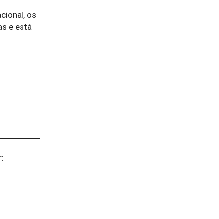
cional, os
as e está
r: