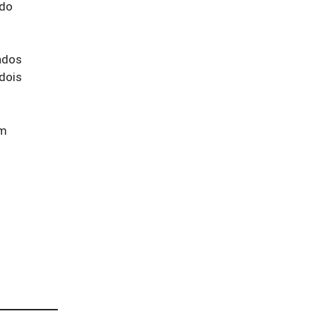
 do
ados
 dois
êm