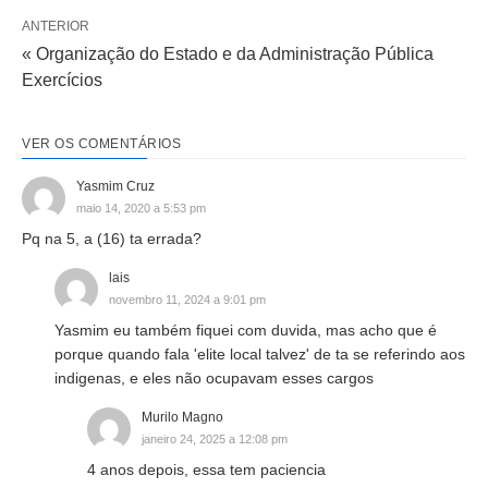
ANTERIOR
« Organização do Estado e da Administração Pública
Exercícios
VER OS COMENTÁRIOS
Yasmim Cruz
maio 14, 2020 a 5:53 pm
Pq na 5, a (16) ta errada?
lais
novembro 11, 2024 a 9:01 pm
Yasmim eu também fiquei com duvida, mas acho que é
porque quando fala 'elite local talvez' de ta se referindo aos
indigenas, e eles não ocupavam esses cargos
Murilo Magno
janeiro 24, 2025 a 12:08 pm
4 anos depois, essa tem paciencia