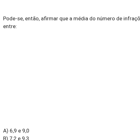
Pode-se, então, afirmar que a média do número de infraçõe
entre:
A) 6,9 e 9,0
B) 7,2 e 9,3