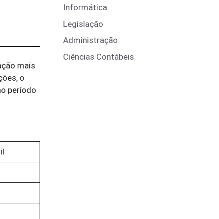
Informática
Legislação
Administração
Ciências Contábeis
nação mais
ções, o
ao período
il