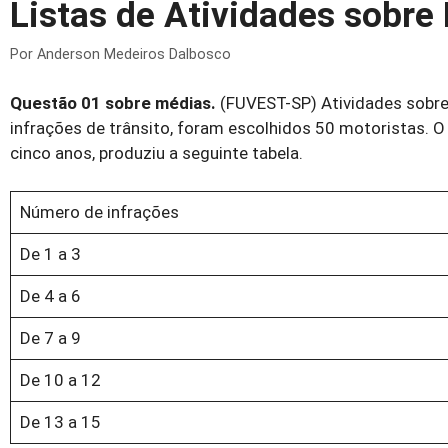
Listas de Atividades sobre
Por
Anderson Medeiros Dalbosco
Questão 01 sobre médias.
(FUVEST-SP) Atividades sobre
infrações de trânsito, foram escolhidos 50 motoristas. 
cinco anos, produziu a seguinte tabela.
Número de infrações
De 1 a 3
De 4 a 6
De 7 a 9
De 10 a 12
De 13 a 15