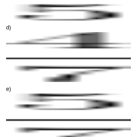
d)
e)