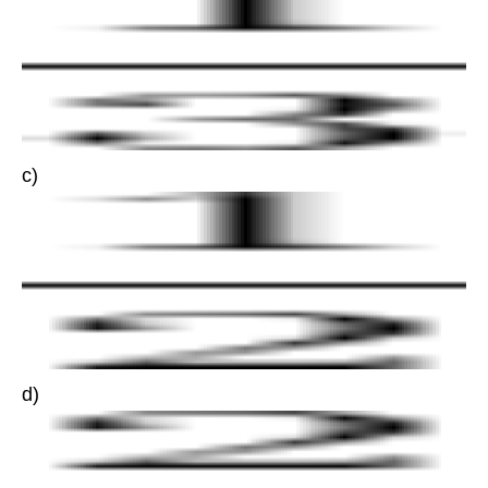
c)
d)