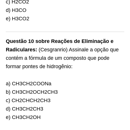
c) H2CO2
d) H3CO
e) H3CO2
Questão 10 sobre Reações de Eliminação e
Radiculares:
(Cesgranrio) Assinale a opção que
contém a fórmula de um composto que pode
formar pontes de hidrogênio:
a) CH3CH2COONa
b) CH3CH2OCH2CH3
c) CH2CHCH2CH3
d) CH3CH2CH3
e) CH3CH2OH