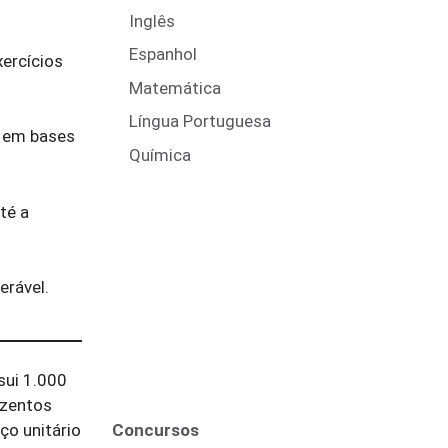
Inglês
Espanhol
xercícios
Matemática
Língua Portuguesa
s em bases
Química
té a
erável.
sui 1.000
ezentos
Concursos
ço unitário