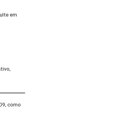
sulte em
tivo,
009, como