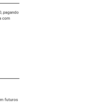
00, pagando
da com
em futuros