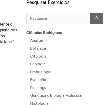
Pesquisar Exercícios:
Pesquisar
por:
dente o
iplano dos
Ciências Biológicas
ias
Anatomia
a local”.
Botânica
Citologia
Ecologia
Embriologia
Evolução
Fisiologia
Genética e Biologia Molecular
Histologia