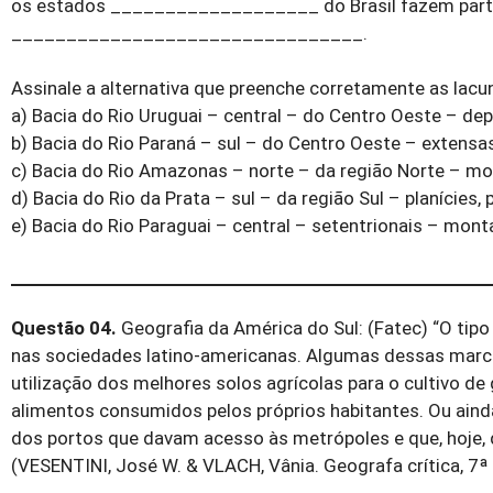
os estados ___________________ do Brasil fazem part
________________________________.
Assinale a alternativa que preenche corretamente as lacu
a) Bacia do Rio Uruguai – central – do Centro Oeste – de
b) Bacia do Rio Paraná – sul – do Centro Oeste – extensas
c) Bacia do Rio Amazonas – norte – da região Norte – m
d) Bacia do Rio da Prata – sul – da região Sul – planícies, 
e) Bacia do Rio Paraguai – central – setentrionais – monta
Questão 04.
Geografia da América do Sul: (Fatec) “O tip
nas sociedades latino-americanas. Algumas dessas mar
utilização dos melhores solos agrícolas para o cultivo d
alimentos consumidos pelos próprios habitantes. Ou aind
dos portos que davam acesso às metrópoles e que, hoje,
(VESENTINI, José W. & VLACH, Vânia. Geografa crítica, 7ª s