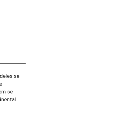
 deles se
e
vem se
inental