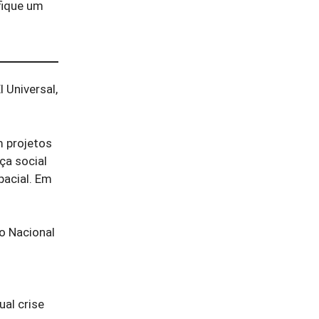
fique um
 Universal,
m projetos
ça social
pacial. Em
o Nacional
ual crise