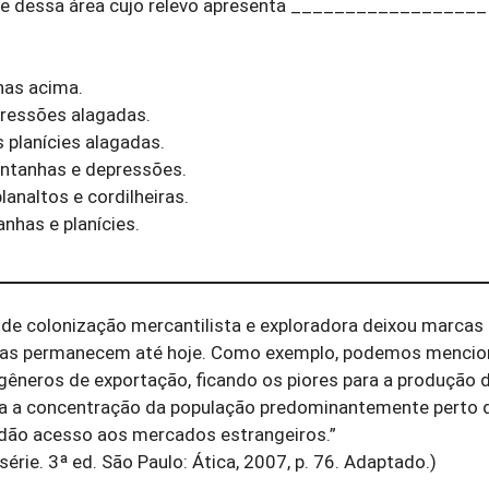
e dessa área cujo relevo apresenta __________________
nas acima.
pressões alagadas.
 planícies alagadas.
ontanhas e depressões.
planaltos e cordilheiras.
nhas e planícies.
o de colonização mercantilista e exploradora deixou marcas
cas permanecem até hoje. Como exemplo, podemos mencio
e gêneros de exportação, ficando os piores para a produção 
a a concentração da população predominantemente perto do
 dão acesso aos mercados estrangeiros.”
érie. 3ª ed. São Paulo: Ática, 2007, p. 76. Adaptado.)