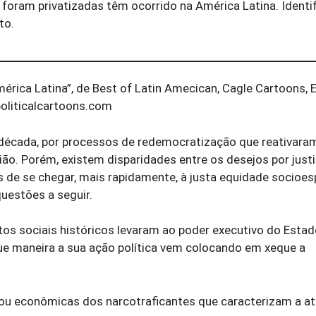
oram privatizadas têm ocorrido na América Latina. Identi
to.
ica Latina”, de Best of Latin Amecican, Cagle Cartoons, El
oliticalcartoons.com
 década, por processos de redemocratização que reativara
o. Porém, existem disparidades entre os desejos por justi
s de se chegar, mais rapidamente, à justa equidade socioes
uestões a seguir.
tos sociais históricos levaram ao poder executivo do Estad
ue maneira a sua ação política vem colocando em xeque a
e/ou econômicas dos narcotraficantes que caracterizam a at