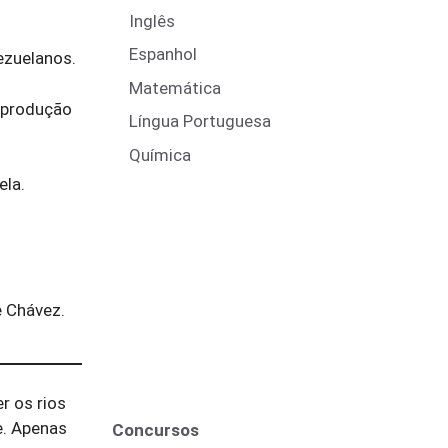
Inglês
Espanhol
ezuelanos.
Matemática
 produção
Língua Portuguesa
Química
ela.
e Chávez.
r os rios
. Apenas
Concursos