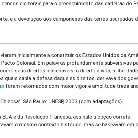
os censos eleitorais para o preenchimento das cadeiras do P
 forte, e a devolução aos camponeses das terras usurpadas 
e vieram inicialmente a constituir os Estados Unidos da Amé
o Pacto Colonial. Em palavras profundamente subversivas pa
o seus direitos inalienáveis: o direito à vida, à liberdade
s quais cabia a defesa daqueles direitos, derivava dos gov
mo
foram retomados com maior vigor e amplitude treze an
 Chinesa”. São Paulo: UNESP, 2003 (com adaptações).
 EUA e da Revolução Francesa, assinale a opção correta:
gravam o mesmo contexto histórico, mas se baseavam em pr