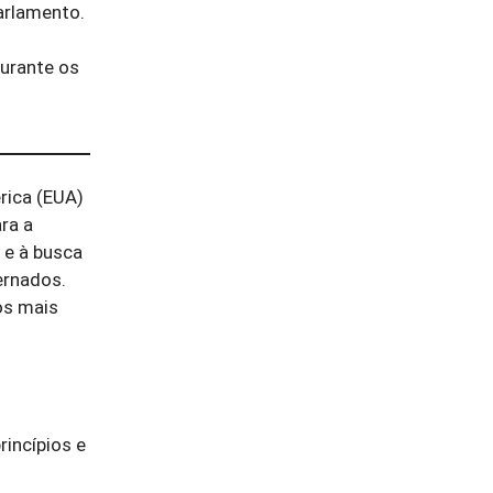
arlamento.
durante os
rica (EUA)
ra a
 e à busca
ernados.
os mais
incípios e