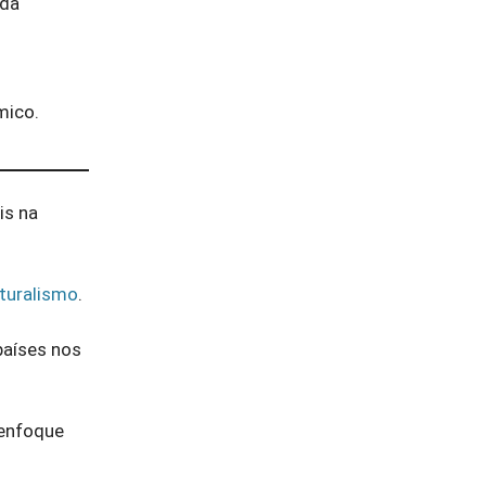
 da
mico.
is na
turalismo
.
países nos
 enfoque