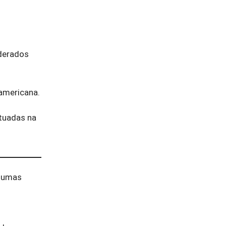
iderados
-americana.
ituadas na
lgumas