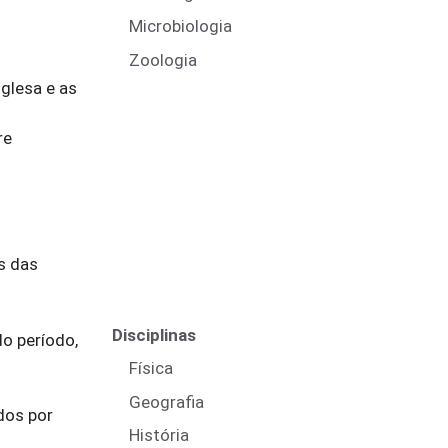
Microbiologia
Zoologia
glesa e as
re
s das
Disciplinas
do período,
Física
Geografia
dos por
História