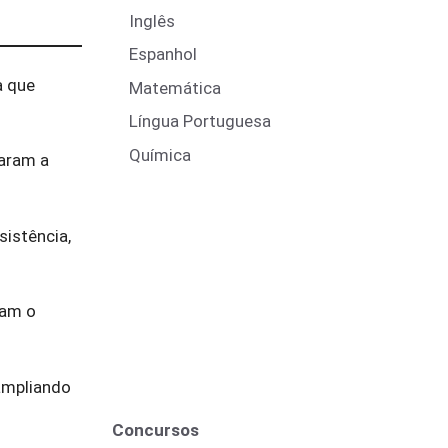
Inglês
Espanhol
a que
Matemática
Língua Portuguesa
Química
taram a
sistência,
ram o
 ampliando
Concursos