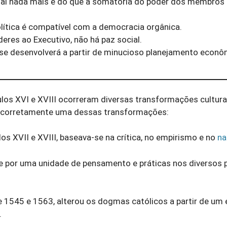
qual nada mais é do que a somatória do poder dos membros
olítica é compatível com a democracia orgânica.
res ao Executivo, não há paz social.
 se desenvolverá a partir de minucioso planejamento econô
ulos XVI e XVIII ocorreram diversas transformações cultura
ica corretamente uma dessas transformações:
s XVII e XVIII, baseava-se na crítica, no empirismo e no
na
se por uma unidade de pensamento e práticas nos diversos 
re 1545 e 1563, alterou os dogmas católicos a partir de um
.