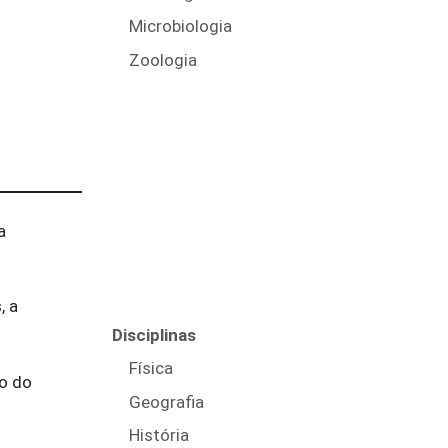
Microbiologia
Zoologia
a
, a
Disciplinas
Física
lo do
Geografia
História