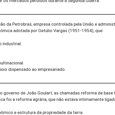
ar os mercados perdidos durante a Segunda Guerra.
ação da Petrobras, empresa controlada pela União e adminis
onômica adotada por Getúlio Vargas (1951-1954), que:
 industrial.
ltinacional.
apoio dispensado ao empresariado.
No governo de João Goulart, as chamadas reforma de base
ca foi a reforma agrária, que não estava intimamente ligad
ômico e estrutura da propriedade da terra.