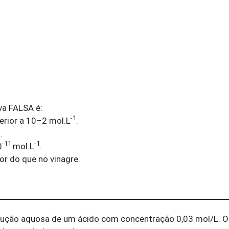
va FALSA é:
-1
erior a 10–2 mol.L
.
1
.
-11
-1
0
mol.L
.
or do que no vinagre.
ção aquosa de um ácido com concentração 0,03 mol/L. O