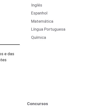
Inglês
Espanhol
Matemática
Língua Portuguesa
Química
os e das
ntes
Concursos