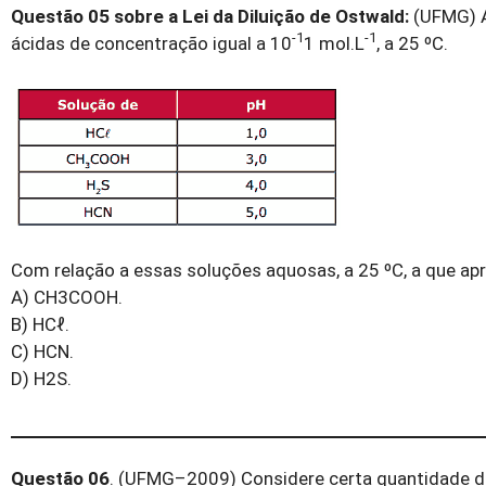
Questão 05 sobre a Lei da Diluição de Ostwald:
(UFMG) A
-1
-1
ácidas de concentração igual a 10
1 mol.L
, a 25 ºC.
Com relação a essas soluções aquosas, a 25 ºC, a que a
A) CH3COOH.
B) HCℓ.
C) HCN.
D) H2S.
Questão 06
. (UFMG–2009) Considere certa quantidade de