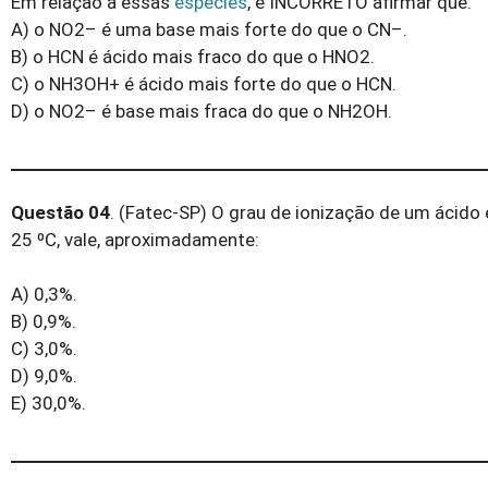
Em relação a essas
espécies
, é INCORRETO afirmar que:
A) o NO2– é uma base mais forte do que o CN–.
B) o HCN é ácido mais fraco do que o HNO2.
C) o NH3OH+ é ácido mais forte do que o HCN.
D) o NO2– é base mais fraca do que o NH2OH.
Questão 04
. (Fatec-SP) O grau de ionização de um ácido
25 ºC, vale, aproximadamente:
A) 0,3%.
B) 0,9%.
C) 3,0%.
D) 9,0%.
E) 30,0%.