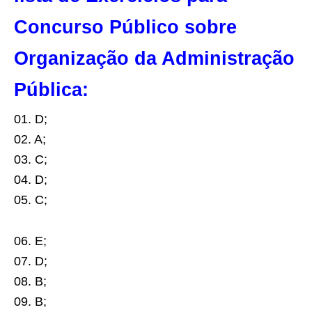
Concurso Público sobre
Organização da Administração
Pública:
01. D;
02. A;
03. C;
04. D;
05. C;
06. E;
07. D;
08. B;
09. B;