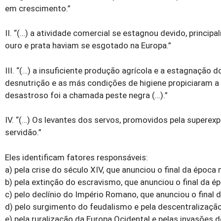
em crescimento.”
II. “(…) a atividade comercial se estagnou devido, princip
ouro e prata haviam se esgotado na Europa.”
III. “(…) a insuficiente produção agrícola e a estag­naçã
desnutrição e as más condições de higiene propiciaram a
desastroso foi a chamada peste negra (…).”
IV. “(…) Os levantes dos servos, promovidos pela superex
servidão.”
Eles identificam fatores responsáveis:
a) pela crise do século XIV, que anunciou o final da época 
b) pela extinção do escravismo, que anunciou o final da 
c) pelo declínio do Império Romano, que anunciou o final 
d) pelo surgimento do feudalismo e pela descentra­lização
e) pela ruralização da Europa Ocidental e pelas invasões d