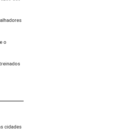
balhadores
e o
 treinados
as cidades