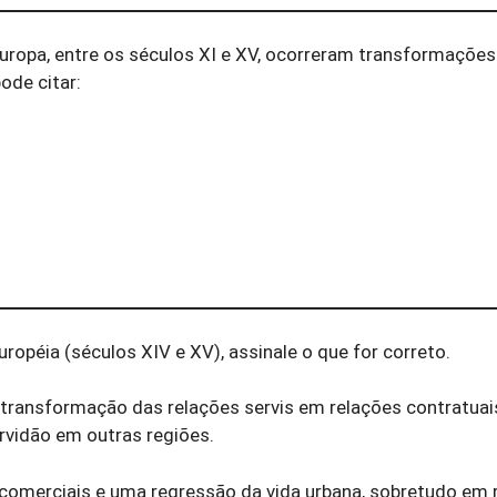
ropa, entre os séculos XI e XV, ocorreram trans­formações 
ode citar:
ropéia (séculos XIV e XV), assinale o que for correto.
 transformação das relações servis em relações contratuai
vidão em outras regiões.
 comerciais e uma regressão da vida urbana, sobretudo em 