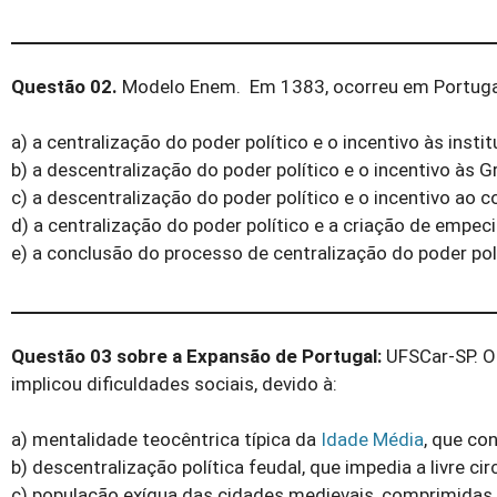
Questão 02.
Modelo Enem. Em 1383, ocorreu em Portugal 
a) a centralização do poder político e o incentivo às insti
b) a descentralização do poder político e o incentivo às
c) a descentralização do poder político e o incentivo ao c
d) a centralização do poder político e a criação de empec
e) a conclusão do processo de centralização do poder pol
Questão 03 sobre a Expansão de Portugal:
UFSCar-SP. O 
implicou dificuldades sociais, devido à:
a) mentalidade teocêntrica típica da
Idade Média
, que co
b) descentralização política feudal, que impedia a livre c
c) população exígua das cidades medievais, compri­midas 