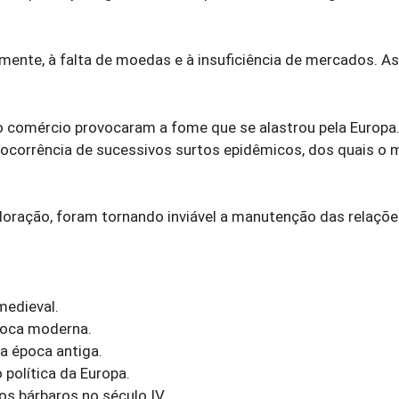
almente, à falta de moedas e à insuficiência de mercados. A
o do comércio provocaram a fome que se alastrou pela Europa
 ocorrência de sucessivos surtos epidêmicos, dos quais o 
ploração, foram tornando inviável a ma­nutenção das relaçõ
medieval.
época moderna.
da época antiga.
 política da Europa.
os bárbaros no século IV.