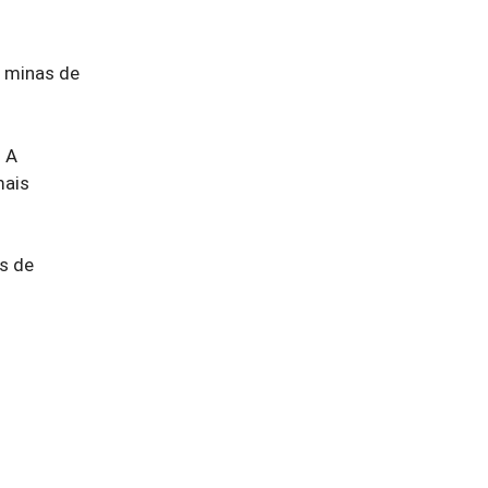
s minas de
. A
mais
es de