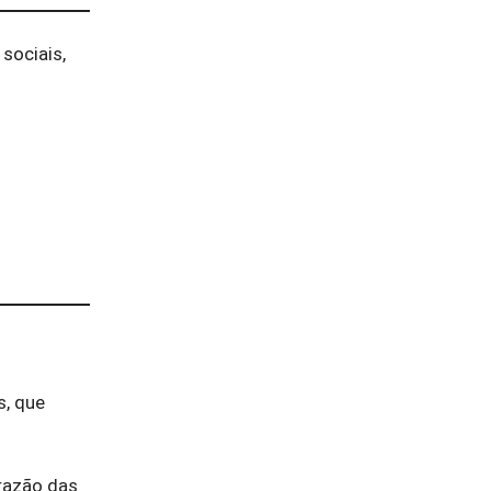
sociais,
s, que
razão das