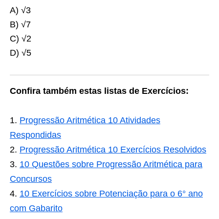
A) √3
B) √7
C) √2
D) √5
Confira também estas listas de Exercícios:
Progressão Aritmética 10 Atividades
Respondidas
Progressão Aritmética 10 Exercícios Resolvidos
10 Questões sobre Progressão Aritmética para
Concursos
10 Exercícios sobre Potenciação para o 6° ano
com Gabarito