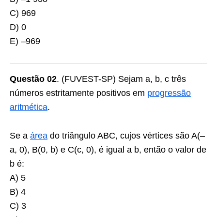
C) 969
D) 0
E) –969
Questão 02
. (FUVEST-SP) Sejam a, b, c três
números estritamente positivos em
progressão
aritmética
.
Se a
área
do triângulo ABC, cujos vértices são A(–
a, 0), B(0, b) e C(c, 0), é igual a b, então o valor de
b é:
A) 5
B) 4
C) 3