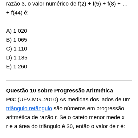
razão 3, o valor numérico de f(2) + f(5) + f(8) + …
+ f(44) é:
A) 1 020
B) 1 065
C) 1 110
D) 1 185
E) 1 260
Questão 10 sobre Progressão Aritmética
PG:
(UFV-MG–2010) As medidas dos lados de um
triângulo retângulo
são números em progressão
aritmética de razão r. Se o cateto menor mede x –
r e a área do triângulo é 30, então o valor de r é: