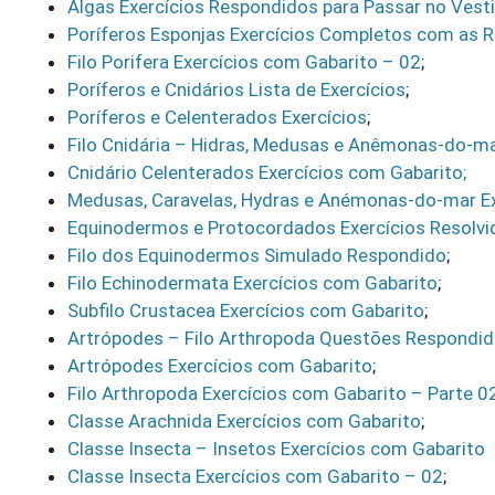
Algas Exercícios Respondidos para Passar no Vesti
Poríferos Esponjas Exercícios Completos com as 
Filo Porifera Exercícios com Gabarito – 02
;
Poríferos e Cnidários Lista de Exercícios
;
Poríferos e Celenterados Exercícios
;
Filo Cnidária – Hidras, Medusas e Anêmonas-do-m
Cnidário Celenterados Exercícios com Gabarito;
Medusas, Caravelas, Hydras e Anémonas-do-mar Ex
Equinodermos e Protocordados Exercícios Resolvi
Filo dos Equinodermos Simulado Respondido
;
Filo Echinodermata Exercícios com Gabarito
;
Subfilo Crustacea Exercícios com Gabarito
;
Artrópodes – Filo Arthropoda Questões Respondi
Artrópodes Exercícios com Gabarito
;
Filo Arthropoda Exercícios com Gabarito – Parte 0
Classe Arachnida Exercícios com Gabarito
;
Classe Insecta – Insetos Exercícios com Gabarito
Classe Insecta Exercícios com Gabarito – 02
;