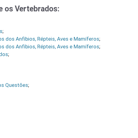
e os Vertebrados:
os
;
os dos Anfíbios, Répteis, Aves e Mamíferos
;
os dos Anfíbios, Répteis, Aves e Mamíferos
;
idos
;
dos Questões
;