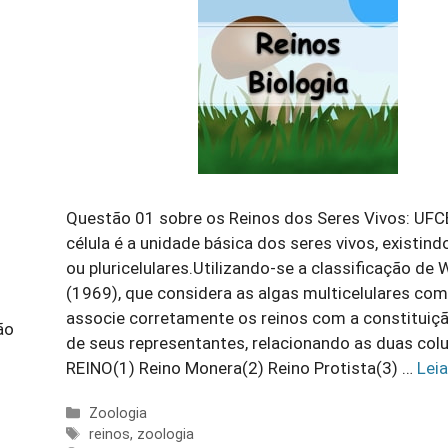
Questão 01 sobre os Reinos dos Seres Vivos: UFC
célula é a unidade básica dos seres vivos, existind
ou pluricelulares.Utilizando-se a classificação de 
(1969), que considera as algas multicelulares com
associe corretamente os reinos com a constituiçã
ão
de seus representantes, relacionando as duas col
REINO(1) Reino Monera(2) Reino Protista(3) …
Lei
Categorias
Zoologia
Tags
reinos
,
zoologia