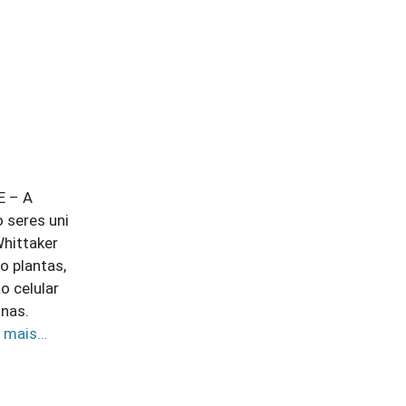
E – A
o seres uni
Whittaker
o plantas,
o celular
unas.
a mais…