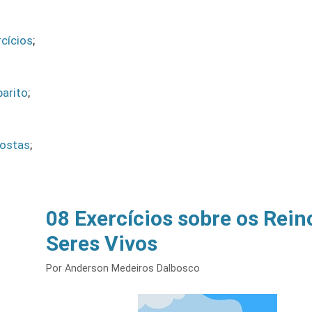
rcícios
;
barito
;
postas
;
08 Exercícios sobre os Rein
Seres Vivos
Por
Anderson Medeiros Dalbosco