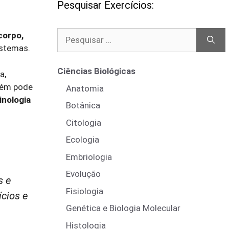
Pesquisar Exercícios:
Pesquisar
corpo,
por:
istemas.
Ciências Biológicas
a,
mbém pode
Anatomia
inologia
Botânica
Citologia
Ecologia
Embriologia
Evolução
s e
Fisiologia
ícios e
Genética e Biologia Molecular
Histologia