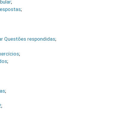
bular
;
Respostas
;
ar Questões respondidas
;
ercícios
;
dos
;
das
;
2
;