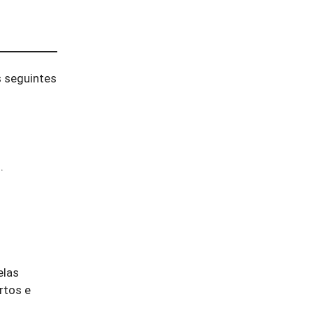
 seguintes
.
elas
rtos e