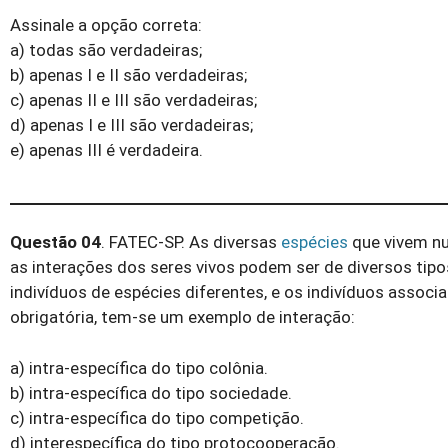
Assinale a opção correta:
a) todas são verdadeiras;
b) apenas I e II são verdadeiras;
c) apenas II e III são verdadeiras;
d) apenas I e III são verdadeiras;
e) apenas III é verdadeira.
Questão 04
. FATEC-SP. As diversas
espécies
que vivem nu
as interações dos seres vivos podem ser de diversos tip
indivíduos de espécies diferentes, e os indivíduos asso
obrigatória, tem-se um exemplo de interação:
a) intra-específica do tipo colônia.
b) intra-específica do tipo sociedade.
c) intra-específica do tipo competição.
d) interespecífica do tipo protocooperação.