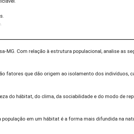
iclável.
s.
.
sa-MG. Com relação à estrutura populacional, analise as se
são fatores que dão origem ao isolamento dos indivíduos, c
reza do hábitat, do clima, da sociabilidade e do modo de r
ma população em um hábitat é a forma mais difundida na nat