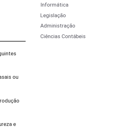
Informática
Legislação
Administração
Ciências Contábeis
guintes
asais ou
eprodução
ureza e