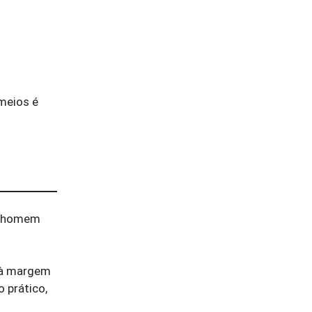
meios é
 o homem
e à margem
 prático,