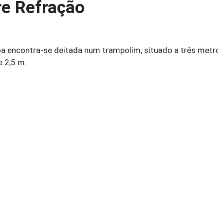
re Refração
 encontra-se deitada num trampolim, situado a três metr
e 2,5 m.