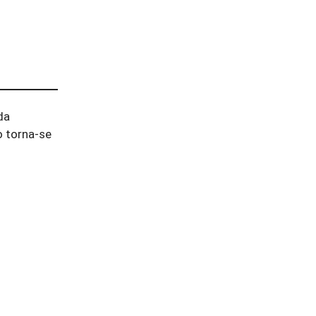
da
o torna-se