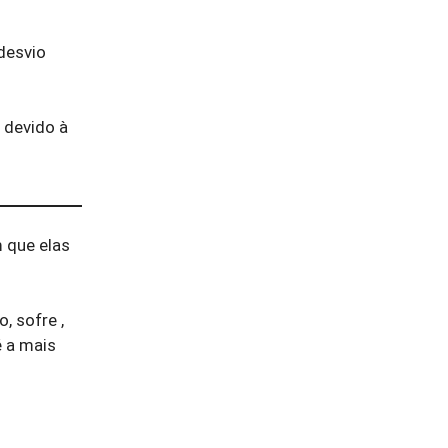
desvio
 devido à
 que elas
, sofre ,
é a mais