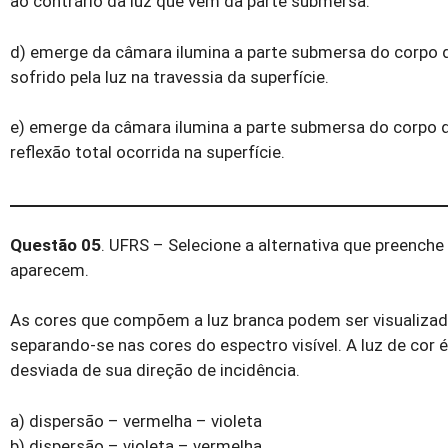
ao contrário da luz que vem da parte submersa.
d) emerge da câmara ilumina a parte submersa do corpo d
sofrido pela luz na travessia da superfície.
e) emerge da câmara ilumina a parte submersa do corpo d
reflexão total ocorrida na superfície.
Questão 05
. UFRS – Selecione a alternativa que preench
aparecem.
As cores que compõem a luz branca podem ser visualizadas
separando-se nas cores do espectro visível. A luz de cor 
desviada de sua direção de incidência.
a) dispersão – vermelha – violeta
b) dispersão – violeta – vermelha