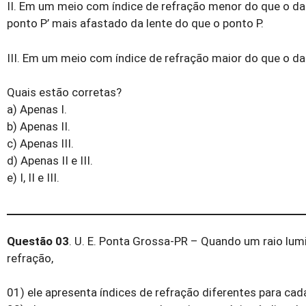
II. Em um meio com índice de refração menor do que o da
ponto P’ mais afastado da lente do que o ponto P.
III. Em um meio com índice de refração maior do que o da l
Quais estão corretas?
a) Apenas I.
b) Apenas II.
c) Apenas III.
d) Apenas II e III.
e) I, II e III.
Questão 03
. U. E. Ponta Grossa-PR – Quando um raio lum
refração,
01) ele apresenta índices de refração diferentes para cada