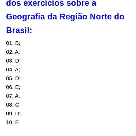
dos exercícios sobre a
Geografia da Região Norte do
Brasil:
01.
B;
02.
A;
03.
D;
04.
A;
05.
D;
06.
E;
07.
A;
08.
C;
09.
D;
10.
E