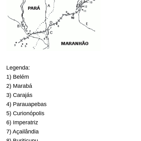
Legenda:
1) Belém
2) Marabá
3) Carajás
4) Parauapebas
5) Curionópolis
6) Imperatriz
7) Açailândia
8) Buriticupu