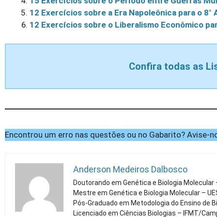
15 Exercícios sobre o Período entre Guerras Mu
12 Exercícios sobre a Era Napoleônica para o 8
12 Exercícios sobre o Liberalismo Econômico pa
Confira todas as Li
Encontrou um erro nas questões ou no Gabarito? Avise-no
Anderson Medeiros Dalbosco
Doutorando em Genética e Biologia Molecular
Mestre em Genética e Biologia Molecular – U
Pós-Graduado em Metodologia do Ensino de Bi
Licenciado em Ciências Biologias – IFMT/Cam