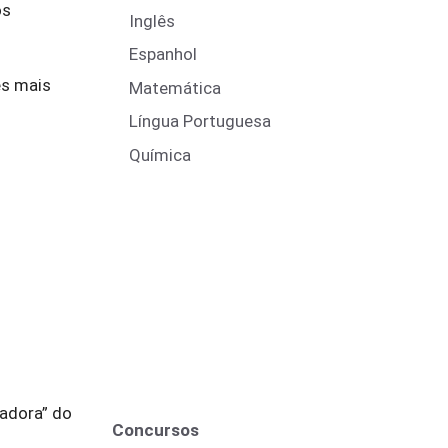
os
Inglês
Espanhol
es mais
Matemática
Língua Portuguesa
Química
zadora” do
Concursos