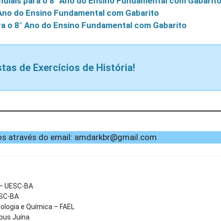
ndiais para o 8° Ano do Ensino Fundamental com Gabarit
° Ano do Ensino Fundamental com Gabarito
ra o 8° Ano do Ensino Fundamental com Gabarito
stas de Exercícios de História!
s através do email:
amdarkbr@gmail.com
 – UESC-BA
ESC-BA
ologia e Química – FAEL
pus Juína